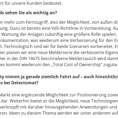
rt für unsere Kunden bedeutet.
s sehen Sie als wichtig an?
r mehr zum Fernzugriff, also der Möglichkeit, von außen d
ung. Dazu ist bereits eine VdS-Richtlinie in Vorbereitung. A
Wartung der Anlagen zukünftig eine größere Rolle spielen.
 Dokumentation, was wiederum eine Verbesserung für den Er
 Technologisch sind wir für beide Szenarien vorbereitet. 
 planen wir eine neue Melderserie die verbesserte Eigen
 Der in der DIN 14675 beschriebene Meldertausch wird dami
Dies kommt wiederum den „Total Cost of Ownership“ zugute.
 nimmt ja gerade ziemlich Fahrt auf – auch hinsichtli
as bei Detectomat?
r Markt eine ergänzende Möglichkeit zur Positionierung zuver
 dar. Weiterhin bietet es die Möglichkeit, neue Technologien
 verknüpft mit darüber hinausgehenden Anwendungen und
eren. Ideen zu diesem Thema werden wir unter anderem auf