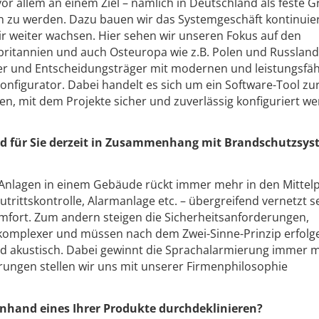
vor allem an einem Ziel – nämlich in Deutschland als feste 
u werden. Dazu bauen wir das Systemgeschäft kontinuierl
ir weiter wachsen. Hier sehen wir unseren Fokus auf den
ritannien und auch Osteuropa wie z.B. Polen und Russland
ner und Entscheidungsträger mit modernen und leistungsfä
onfigurator. Dabei handelt es sich um ein Software-Tool zu
, mit dem Projekte sicher und zuverlässig konfiguriert w
d für Sie derzeit in Zusammenhang mit Brandschutzsy
r Anlagen in einem Gebäude rückt immer mehr in den Mittel
utrittskontrolle, Alarmanlage etc. – übergreifend vernetzt se
ort. Zum andern steigen die Sicherheitsanforderungen,
omplexer und müssen nach dem Zwei-Sinne-Prinzip erfolg
und akustisch. Dabei gewinnt die Sprachalarmierung immer 
ungen stellen wir uns mit unserer Firmenphilosophie
anhand eines Ihrer Produkte durchdeklinieren?