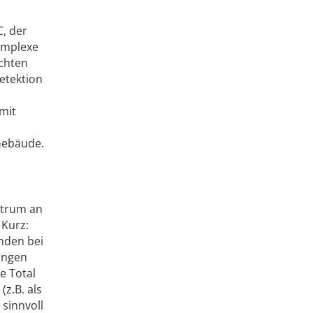
C, der
omplexe
echten
etektion
mit
 Gebäude.
ktrum an
 Kurz:
nden bei
ungen
e Total
z.B. als
 sinnvoll