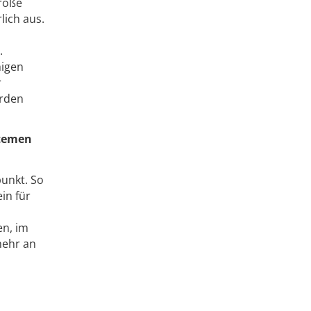
Größe
ich aus.
.
higen
r
erden
stemen
punkt. So
in für
en, im
mehr an