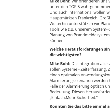
Mike Bohl:
Wir orientieren uns 
unter den TOP 5 wahrgenommen z
Und auch international wollen w
Hauptmärkten Frankreich, Großb
Weiterhin unterstützen wir Pla
Tools wie z.B. unserem System-K
Planung von Brandmeldesystemen
können.
Welche Herausforderungen sin
die wichtigsten?
Mike Bohl:
Die Integration alle
sollen Systeme - Zeiterfassung, Z
einen optimalen Anwendungskomf
Alarmierungsszenarien werden k
Falle der Alarmierung optisch 
Bedeutung. Diesen Herausforder
„Einfach.Mehr.Sicherheit.“
Könnten Sie das bitte einmal 