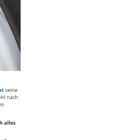
at
seine
ohl nach
es
h alles