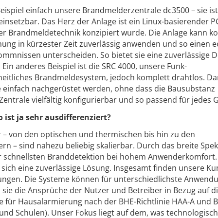
eispiel einfach unsere Brandmelderzentrale dc3500 – sie ist
 einsetzbar. Das Herz der Anlage ist ein Linux-basierender P
der Brandmeldetechnik konzipiert wurde. Die Anlage kann k
ung in kürzester Zeit zuverlässig anwenden und so einen 
mmnissen unterscheiden. So bietet sie eine zuverlässige D
 Ein anderes Beispiel ist die SRC 4000, unsere Funk-
heitliches Brandmeldesystem, jedoch komplett drahtlos. Da
einfach nachgerüstet werden, ohne dass die Bausubstanz
 Zentrale vielfältig konfigurierbar und so passend für jedes
ist ja sehr ausdifferenziert?
– von den optischen und thermischen bis hin zu den
ern – sind nahezu beliebig skalierbar. Durch das breite Spe
 schnellsten Branddetektion bei hohem Anwenderkomfort.
 sich eine zuverlässige Lösung. Insgesamt finden unsere Ku
sungen. Die Systeme können für unterschiedlichste Anwend
 sie die Ansprüche der Nutzer und Betreiber in Bezug auf di
ge für Hausalarmierung nach der BHE-Richtlinie HAA-A und B (
und Schulen). Unser Fokus liegt auf dem, was technologisch