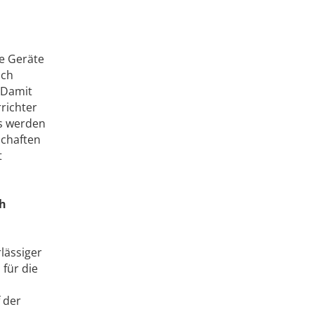
ie Geräte
uch
 Damit
richter
Es werden
schaften
t
ch
lässiger
 für die
 der