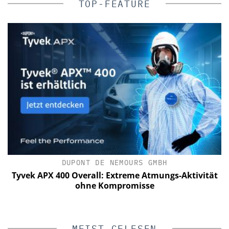
TOP-FEATURE
DUPONT DE NEMOURS GMBH
Tyvek APX 400 Overall: Extreme Atmungs-Aktivität
W
ohne Kompromisse
V
MEIST GELESEN