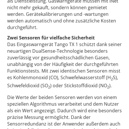
als Dienstleistung. Gaswarngeräte müssen mit iNet
nicht mehr gekauft, sondern können gemietet
werden. Gerätekalibrie­rungen und -wartungen
werden automatisch und ohne zusätzliche Kosten
durchgeführt.
Zwei Sensoren für vielfache Sicherheit
Das Eingaswarngerät Tango TX 1 schützt dank seiner
neuartigen DualSense-Technologie besonders
zuverlässig vor gesundheitsschädlichen Gasen,
unabhängig von der Häufigkeit der durchgeführten
Funktionstests. Mit zwei identischen Sensoren misst
es Kohlenmonoxid (CO), Schwefelwasserstoff (H
S),
2
Schwefeldioxid (SO
) oder Stickstoffdioxid (NO
).
2
2
Die Werte der beiden Sensoren werden von einem
speziellen Algorithmus verarbeitet und dem Nutzer
als ein Wert angezeigt. Dadurch wird eine besonders
präzise Messung ermöglicht. Dank der
Sensorredundanz ist der Anwender außerdem auch