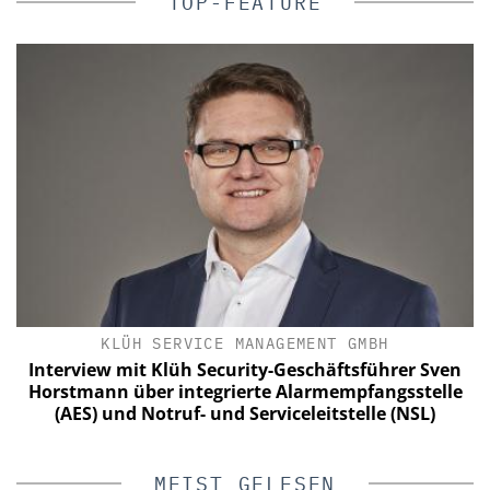
TOP-FEATURE
T GMBH
KOELNMESSE GMBH
äftsführer Sven
PMRExpo 2026 - Leitmesse für hybride
mempfangsstelle
Kommunikation
tstelle (NSL)
MEIST GELESEN