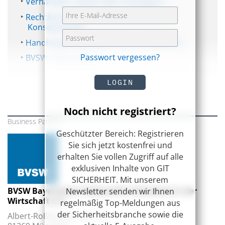
Verhandeln, zahlen oder schweigen?
Rechtliche Risiken und wirtschaftliche
Konsequenzen
Handlungsfähig bleiben durch Prävention
Passwort vergessen?
BVSW Cyberherbst
LOGIN
Noch nicht registriert?
Business Partner
Geschützter Bereich: Registrieren
Sie sich jetzt kostenfrei und
erhalten Sie vollen Zugriff auf alle
exklusiven Inhalte von GIT
SICHERHEIT. Mit unserem
BVSW Bayerischer Verband für Sicherheit in der
Newsletter senden wir Ihnen
Wirtschaft e.V.
regelmäßig Top-Meldungen aus
der Sicherheitsbranche sowie die
Albert-Roßhaupter-Str. 43