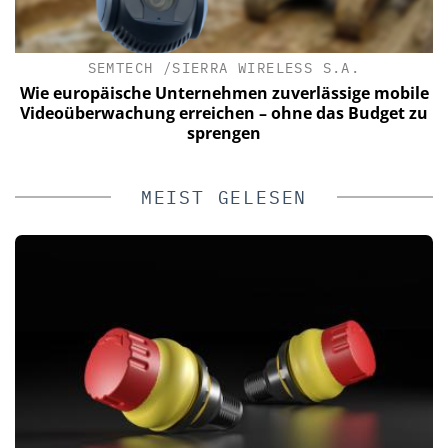
SEMTECH /SIERRA WIRELESS S.A.
C
Wie europäische Unternehmen zuverlässige mobile
Videoüberwachung erreichen – ohne das Budget zu
sprengen
MEIST GELESEN