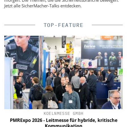
Jetzt alle SicherMacher-Talks entdecken.
TOP-FEATURE
KOELNMESSE GMBH
PMRExpo 2026 - Leitmesse für hybride, kritische
W
Kommunikation
V