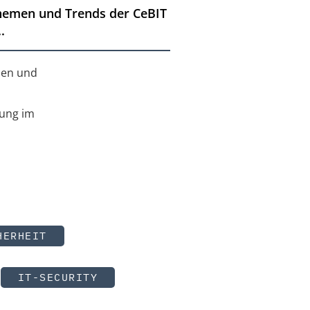
Themen und Trends der CeBIT
.
men und
bung im
HERHEIT
IT-SECURITY