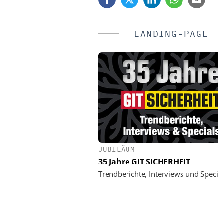
LANDING-PAGE
JUBILÄUM
NS AG SMART INFRASTRUCTURE
KOELNMESSE GM
35 Jahre GIT SICHERHEIT
ebinar: KRITIS und NIS2
PMRExpo 2026 - Leitm
hybride, kritische Kom
Trendberichte, Interviews und Speci