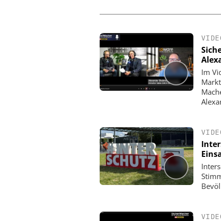
VIDE
Sich
Alex
Im Vi
Markt
Mache
Alexa
VIDE
Inte
Eins
Inter
Stimm
Bevöl
VIDE