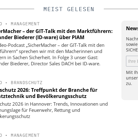
MEIST GELESEN
O
•
MANAGEMENT
News
erMacher – der GIT‑Talk mit den Marktführern:
ander Biederer (ID-ware) über PIAM
Nachr
sowie
deo-Podcast „SicherMacher – der GIT-Talk mit den
SICHE
führern“ sprechen wir mit den Macherinnen und
rn in Sachen Sicherheit. In Folge 3 unser Gast:
nder Biederer, Director Sales DACH bei ID-ware.
Mit I
unse
O
•
BRANDSCHUTZ
zu.
rschutz 2026: Treffpunkt der Branche für
atztechnik und Bevölkerungsschutz
schutz 2026 in Hannover: Trends, Innovationen und
ungslage für Feuerwehr, Rettung und
kerungsschutz
O
•
MANAGEMENT