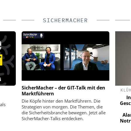
SICHERMACHER
SicherMacher – der GIT-Talk mit den
BH
SEMTECH /SIERRA WIRELESS S.A.
KLÜ
Marktführern
esse für
Wie europäische Unternehmen
In
Die Köpfe hinter den Marktführern. Die
munikation
zuverlässige mobile
Gesc
als
Strategien von morgen. Die Themen, die
Videoüberwachung erreichen – ohne
die Sicherheitsbranche bewegen. Jetzt alle
das Budget zu sprengen
Ala
SicherMacher-Talks entdecken.
Notru