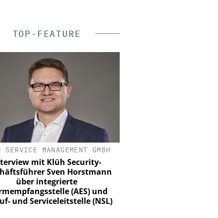
TOP-FEATURE
H SERVICE MANAGEMENT GMBH
ASSA ABLOY SICHERHEI
GMBH
terview mit Klüh Security-
häftsführer Sven Horstmann
Schließtechnik im Wa
über integrierte
Merkur Spiel-Arena setz
rmempfangsstelle (AES) und
f- und Serviceleitstelle (NSL)