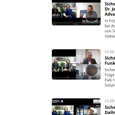
Sich
Dr. J
Adva
In Fo
bei A
von S
Gebä
VIDE
Sich
Funk
Siche
Folge
Falk 
Solut
VIDE
Sich
Dall