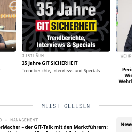
JUBILÄUM
TSTECHNIK
KOELNMESSE GMBH
WEHR
35 Jahre GIT SICHERHEIT
PMRExpo 2026 - Leitmesse für
hybride, kritische Kommunikation
del: Die
Perim
T
Trendberichte, Interviews und Specials
 auf eCliq
Wie
Wehrha
MEIST GELESEN
O
•
MANAGEMENT
News
erMacher – der GIT‑Talk mit den Marktführern: