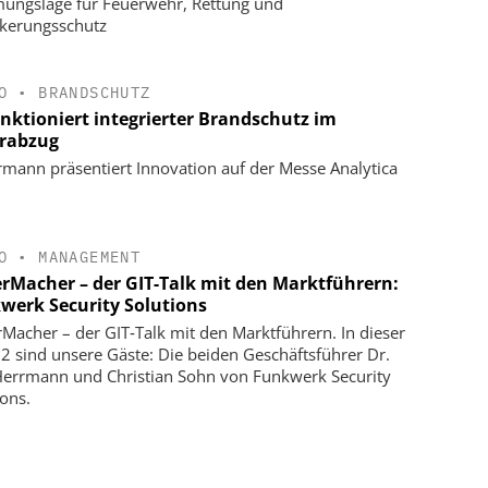
ungslage für Feuerwehr, Rettung und
kerungsschutz
O
•
BRANDSCHUTZ
unktioniert integrierter Brandschutz im
rabzug
rmann präsentiert Innovation auf der Messe Analytica
O
•
MANAGEMENT
erMacher – der GIT-Talk mit den Marktführern:
werk Security Solutions
rMacher – der GIT‑Talk mit den Marktführern. In dieser
 2 sind unsere Gäste: Die beiden Geschäftsführer Dr.
Herrmann und Christian Sohn von Funkwerk Security
ions.