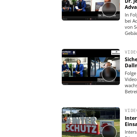
Dr. J
Adva
In Fo
bei A
von S
Gebä
VIDE
Sich
Dall
Folge
Video
wachs
Betre
VIDE
Inte
Eins
Inter