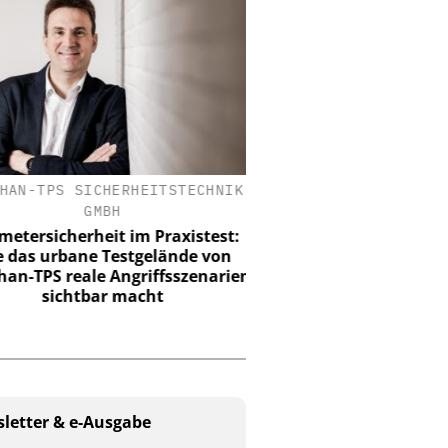
HAN-TPS SICHERHEITSTECHNIK
CES C.ED. SCHULT
GMBH
ZYLINDERSCHLOSSF
etersicherheit im Praxistest:
ISO 27001 zertifiziert:
 das urbane Testgelände von
Informationssicherh
n-TPS reale Angriffsszenarien
Managementdiszi
sichtbar macht
letter & e-Ausgabe