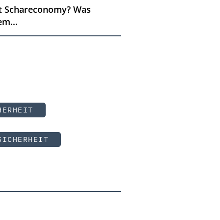
ist Schareconomy? Was
em...
HERHEIT
SICHERHEIT