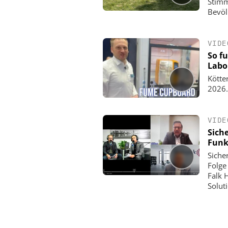
Stimm
Bevöl
VIDE
So f
Labo
Kötte
2026.
VIDE
Sich
Funk
Siche
Folge
Falk 
Solut