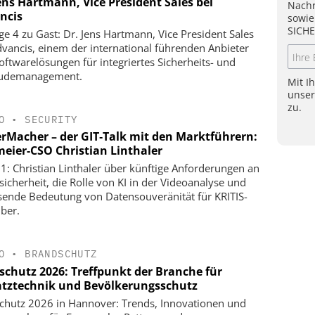
ens Hartmann, Vice President Sales bei
Nachr
ncis
sowie
SICHE
lge 4 zu Gast: Dr. Jens Hartmann, Vice President Sales
dvancis, einem der international führenden Anbieter
oftwarelösungen für integriertes Sicherheits- und
udemanagement.
Mit I
unse
zu.
O
•
SECURITY
erMacher – der GIT‑Talk mit den Marktführern:
meier-CSO Christian Linthaler
 1: Christian Linthaler über künftige Anforderungen an
sicherheit, die Rolle von KI in der Videoanalyse und
ende Bedeutung von Datensouveränität für KRITIS-
iber.
O
•
BRANDSCHUTZ
rschutz 2026: Treffpunkt der Branche für
atztechnik und Bevölkerungsschutz
schutz 2026 in Hannover: Trends, Innovationen und