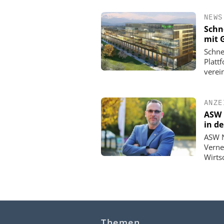
NEWS
Schn
mit 
Schne
Platt
verein
ANZE
ASW 
in d
ASW N
Verne
Wirts
Themen