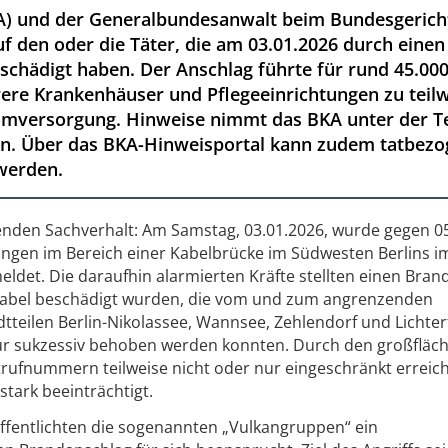
) und der Generalbundesanwalt beim Bundesgerichts
f den oder die Täter, die am 03.01.2026 durch eine
schädigt haben. Der Anschlag führte für rund 45.000
e Krankenhäuser und Pflegeeinrichtungen zu teilw
omversorgung. Hinweise nimmt das BKA unter der T
en. Über das BKA-Hinweisportal kann zudem tatbezo
werden.
enden Sachverhalt: Am Samstag, 03.01.2026, wurde gegen 0
tungen im Bereich einer Kabelbrücke im Südwesten Berlins i
eldet. Die daraufhin alarmierten Kräfte stellten einen Brand
abel beschädigt wurden, die vom und zum angrenzenden
dtteilen Berlin-Nikolassee, Wannsee, Zehlendorf und Lichter
nur sukzessiv behoben werden konnten. Durch den großfläc
trufnummern teilweise nicht oder nur eingeschränkt erreic
stark beeinträchtigt.
fentlichten die sogenannten „Vulkangruppen“ ein