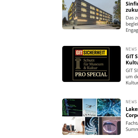
Sinf
zuku
Das z
begle
Enga
NEWS
GIT 
Kult
GIT S
um de
Kultu
NEWS
Lake
Corp
Facht
Summi