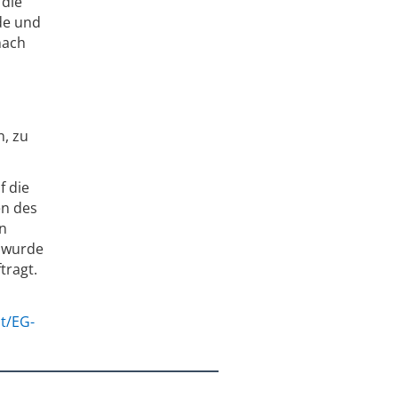
 die
de und
nach
, zu
f die
en des
en
t wurde
tragt.
t/EG-