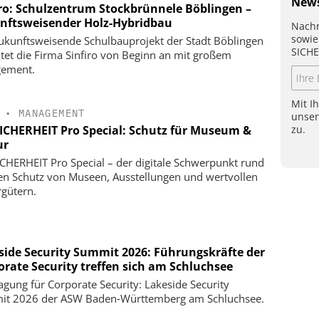
News
iro: Schulzentrum Stockbrünnele Böblingen –
nftsweisender Holz-Hybridbau
Nachr
sowie
ukunftsweisende Schulbauprojekt der Stadt Böblingen
SICHE
itet die Firma Sinfiro von Beginn an mit großem
gement.
Mit I
•
MANAGEMENT
unse
zu.
SICHERHEIT Pro Special: Schutz für Museum &
ur
ICHERHEIT Pro Special – der digitale Schwerpunkt rund
n Schutz von Museen, Ausstellungen und wertvollen
rgütern.
side Security Summit 2026: Führungskräfte der
orate Security treffen sich am Schluchsee
agung für Corporate Security: Lakeside Security
t 2026 der ASW Baden‑Württemberg am Schluchsee.