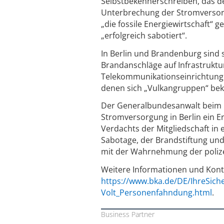
Selbstbekennerschreiben, das den
Unterbrechung der Stromversorg
„die fossile Energiewirtschaft“
„erfolgreich sabotiert“.
In Berlin und Brandenburg sind
Brandanschläge auf Infrastrukt
Telekommunikationseinrichtunge
denen sich „Vulkangruppen“ be
Der Generalbundesanwalt beim B
Stromversorgung in Berlin ein 
Verdachts der Mitgliedschaft in 
Sabotage, der Brandstiftung und
mit der Wahrnehmung der polizei
Weitere Informationen und Kont
https://www.bka.de/DE/IhreSic
Volt_Personenfahndung.html
.
Business Partner