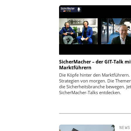
SicherMacher – der GIT-Talk mi
AN-TPS SICHERHEITSTECHNIK
EUCHNER GMBH + C
Marktführern
GMBH
Euchner mit IO-Link-Safe
Die Köpfe hinter den Marktführern.
auf der Hannover Messe: 
etersicherheit im Praxistest:
Strategien von morgen. Die Themen
20 Meter im Fok
das urbane Testgelände von
die Sicherheitsbranche bewegen. Jetz
n-TPS reale Angriffsszenarien
SicherMacher-Talks entdecken.
sichtbar macht
NEWS