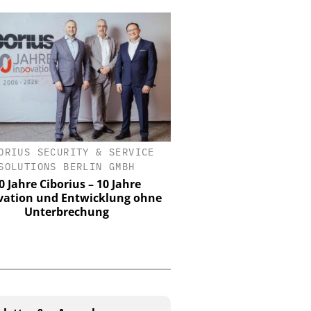
ORIUS SECURITY & SERVICE
ASSA ABLOY SICHERHEI
SOLUTIONS BERLIN GMBH
GMBH
0 Jahre Ciborius – 10 Jahre
KRITIS-Dachgesetz in Kr
vation und Entwicklung ohne
zählt die Umset
Unterbrechung