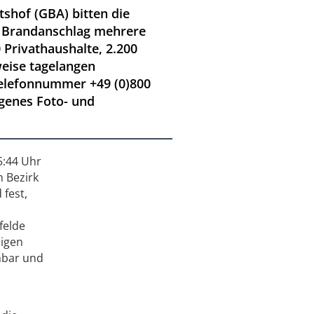
hof (GBA) bitten die
n Brandanschlag mehrere
 Privathaushalte, 2.200
eise tagelangen
elefonnummer +49 (0)800
genes Foto- und
5:44 Uhr
m Bezirk
 fest,
felde
higen
hbar und