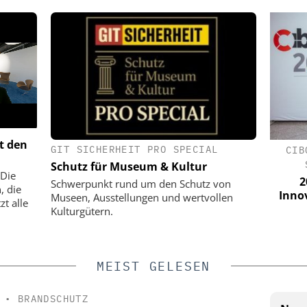
t den
GIT SICHERHEIT PRO SPECIAL
O. KG
KLÜH SERVICE MANAGEMENT GMBH
CIB
Schutz für Museum & Kultur
ty-Lösungen
Interview mit Klüh Security-
 Die
Die letzten
Geschäftsführer Sven Horstmann
2
Schwerpunkt rund um den Schutz von
, die
us
über integrierte
Inno
Museen, Ausstellungen und wertvollen
t alle
Alarmempfangsstelle (AES) und
Kulturgütern.
Notruf- und Serviceleitstelle (NSL)
MEIST GELESEN
•
BRANDSCHUTZ