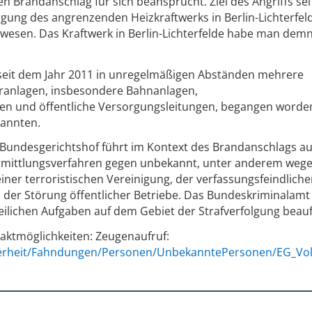
 Brandanschlag für sich beansprucht. Ziel des Angriffs sei
ung des angrenzenden Heizkraftwerks in Berlin-Lichterfel
 gewesen. Das Kraftwerk in Berlin-Lichterfelde habe man dem
 seit dem Jahr 2011 in unregelmäßigen Abständen mehrere
uranlagen, insbesondere Bahnanlagen,
n und öffentliche Versorgungsleitungen, begangen worden
kannten.
undesgerichtshof führt im Kontext des Brandanschlags au
Ermittlungsverfahren gegen unbekannt, unter anderem weg
einer terroristischen Vereinigung, der verfassungsfeindlich
 der Störung öffentlicher Betriebe. Das Bundeskriminalam
lichen Aufgaben auf dem Gebiet der Strafverfolgung beauf
aktmöglichkeiten: Zeugenaufruf:
herheit/Fahndungen/Personen/UnbekanntePersonen/EG_Vol