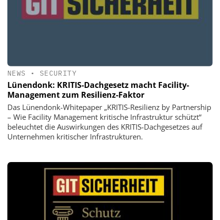
NEWS
•
SECURITY
Lünendonk: KRITIS-Dachgesetz macht Facility-
Management zum Resilienz-Faktor
Das Lünendonk-Whitepaper „KRITIS-Resilienz by Partnership
– Wie Facility Management kritische Infrastruktur schützt“
beleuchtet die Auswirkungen des KRITIS-Dachgesetzes auf
Unternehmen kritischer Infrastrukturen.