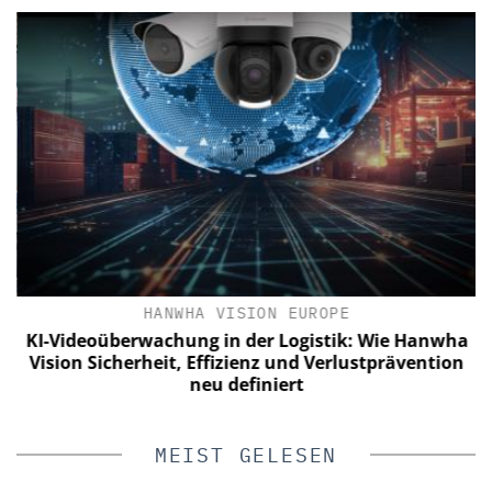
HANWHA VISION EUROPE
KI-Videoüberwachung in der Logistik: Wie Hanwha
W
Vision Sicherheit, Effizienz und Verlustprävention
V
neu definiert
MEIST GELESEN