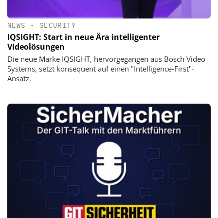
NEWS
•
SECURITY
IQSIGHT: Start in neue Ära intelligenter
Videolösungen
Die neue Marke IQSIGHT, hervorgegangen aus Bosch Video
Systems, setzt konsequent auf einen "Intelligence‑First"-
Ansatz.