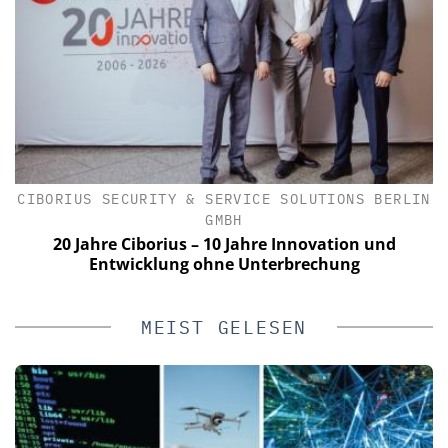
CIBORIUS SECURITY & SERVICE SOLUTIONS BERLIN
C
GMBH
e
20 Jahre Ciborius – 10 Jahre Innovation und
Entwicklung ohne Unterbrechung
MEIST GELESEN