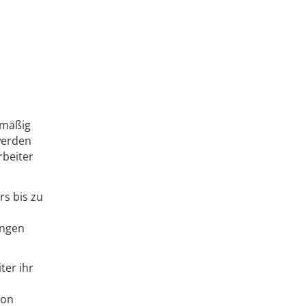
lmäßig
werden
rbeiter
rs bis zu
ungen
ter ihr
ion