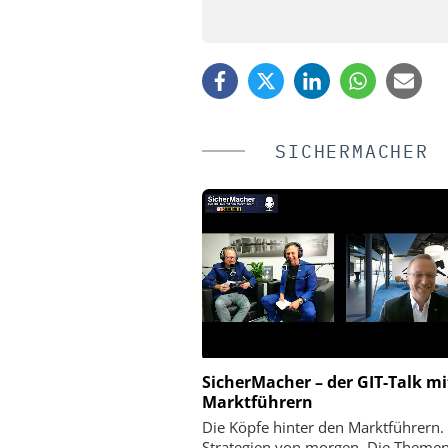
SICHERMACHER
SicherMacher – der GIT-Talk mi
EUCHNER GMBH + CO. KG
SIEMENS AG SMART INFR
Marktführern
r mit IO-Link-Safety-Lösungen
Webinar: KRITIS un
Die Köpfe hinter den Marktführern.
r Hannover Messe: Die letzten
Strategien von morgen. Die Themen