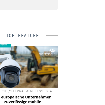
TOP-FEATURE
ECH /SIERRA WIRELESS S.A.
CIBORIUS SECURITY &
SOLUTIONS BERLIN
 europäische Unternehmen
zuverlässige mobile
20 Jahre Ciborius – 