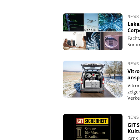
NEWS
Lake
Corp
Facht
Summi
NEWS
Vitr
ansp
Vitro
zeige
Verke
NEWS
GIT 
Kult
GIT S