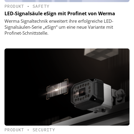
PRODUKT
•
SAFETY
LED-Signalsäule eSign mit Profinet von Werma
Werma Signaltechnik erweitert ihre erfolgreiche LED-
Signalsäulen-Serie „eSign“ um eine neue Variante mit
Profinet-Schnittstelle.
PRODUKT
•
SECURITY