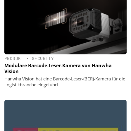
PRODUKT
•
SECURITY
Modulare Barcode-Leser-Kamera von Hanwha
Vision
Hanwha Vision hat eine Barcode-Leser-(BCR)-Kamera für die
Logistikbranche eingeführt.