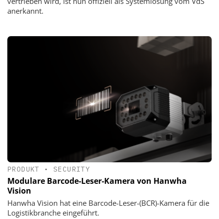
vertrieben wird, ist nun offiziell als Systemlösung vom VdS
anerkannt.
PRODUKT
•
SECURITY
Modulare Barcode-Leser-Kamera von Hanwha
Vision
Hanwha Vision hat eine Barcode-Leser-(BCR)-Kamera für die
Logistikbranche eingeführt.