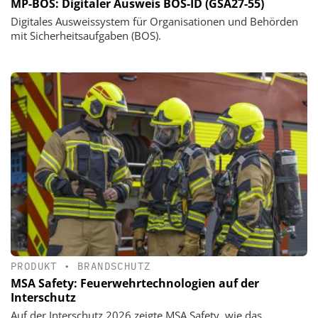
MP-BOS: Digitaler Ausweis BOS-ID (GSA27-55)
Digitales Ausweissystem für Organisationen und Behörden
mit Sicherheitsaufgaben (BOS).
PRODUKT
•
BRANDSCHUTZ
MSA Safety: Feuerwehrtechnologien auf der
Interschutz
Auf der Interschutz 2026 zeigte MSA Safety, wie das