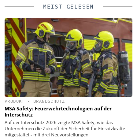
MEIST GELESEN
PRODUKT
•
BRANDSCHUTZ
MSA Safety: Feuerwehrtechnologien auf der
Interschutz
Auf der Interschutz 2026 zeigte MSA Safety, wie das
Unternehmen die Zukunft der Sicherheit für Einsatzkräfte
mitgestaltet - mit drei Neuvorstellungen.