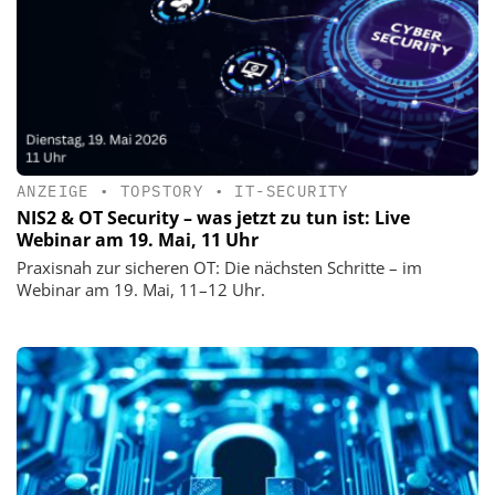
ANZEIGE
•
TOPSTORY
•
IT-SECURITY
NIS2 & OT Security – was jetzt zu tun ist: Live
Webinar am 19. Mai, 11 Uhr
Praxisnah zur sicheren OT: Die nächsten Schritte – im
Webinar am 19. Mai, 11–12 Uhr.