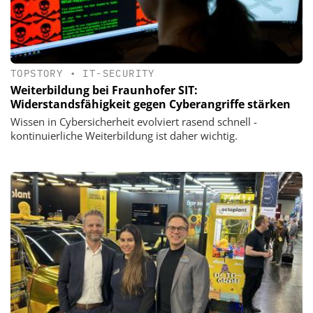
TOPSTORY
•
IT-SECURITY
Weiterbildung bei Fraunhofer SIT:
Widerstandsfähigkeit gegen Cyberangriffe stärken
Wissen in Cybersicherheit evolviert rasend schnell -
kontinuierliche Weiterbildung ist daher wichtig.