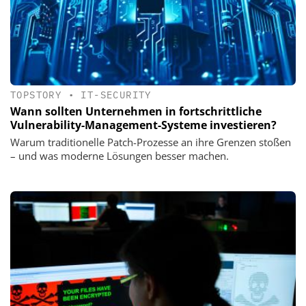
TOPSTORY
•
IT-SECURITY
Wann sollten Unternehmen in fortschrittliche
Vulnerability-Management-Systeme investieren?
Warum traditionelle Patch-Prozesse an ihre Grenzen stoßen
– und was moderne Lösungen besser machen.