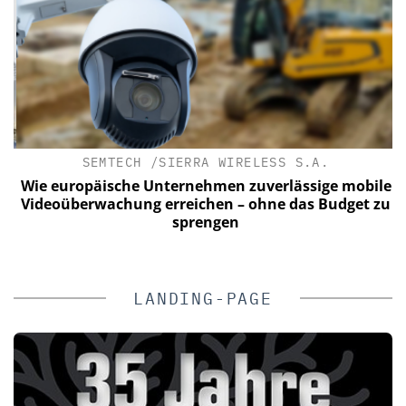
SEMTECH /SIERRA WIRELESS S.A.
C
a
Wie europäische Unternehmen zuverlässige mobile
Videoüberwachung erreichen – ohne das Budget zu
sprengen
LANDING-PAGE