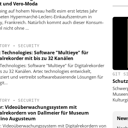
it und Vero-Moda
ing auf hohem Niveau heißt ­esim erst letztes Jahr
neten Hypermarché-Leclerc-Einkaufs­zentrum in
y, Frankreich. Natürlich kommt auch dieser Konsum­
l nicht ohne ...
TORY
•
SECURITY
c Technologies: Software "Multieye" für
talrekorder mit bis zu 32 Kanälen
 Technologies: Software "Multieye" für Digitalrekorder
is zu 32 Kanälen. Artec technologies entwickelt,
GIT S
ziert und vertreibt softwarebasierende Lösungen für
Schutz
it...
Schwer
Museen,
Kulturg
TORY
•
SECURITY
r: Videoüberwachungssystem mit
talrekordern von Dallmeier für Museum
News
lino Augusteum
: Videoüberwachungssystem mit Digitalrekordern von