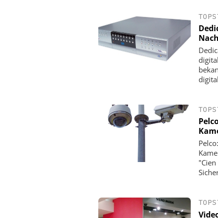
TOPS
Dedi
Nach
Dedic
digit
bekan
digita
TOPS
Pelc
Kam
EUCHNER GMBH + 
Pelco
Euchner mit IO-Link-Sa
Kamer
auf der Hannover Messe
"Cien
20 Meter im F
Siche
TOPS
Vide