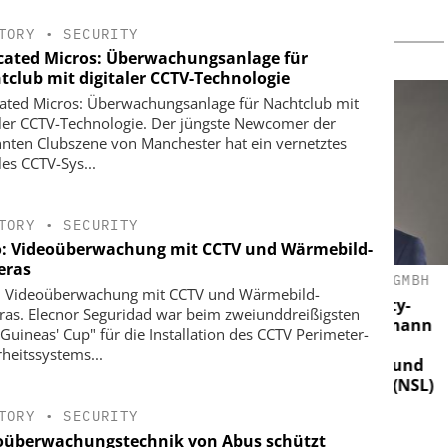
TORY
•
SECURITY
cated Micros: Überwachungsanlage für
tclub mit digitaler CCTV-Technologie
ated Micros: Überwachungsanlage für Nachtclub mit
aler CCTV-Technologie. Der jüngste Newcomer der
nten Clubszene von Manchester hat ein vernetztes
les CCTV-Sys...
TORY
•
SECURITY
o: Videoüberwachung mit CCTV und Wärmebild-
eras
CO. KG
KLÜH SERVICE MANAGEMENT GMBH
WEH
: Videoüberwachung mit CCTV und Wärmebild-
fety-Lösungen
Interview mit Klüh Security-
as. Elecnor Seguridad war beim zweiunddreißigsten
: Die letzten
Geschäftsführer Sven Horstmann
Per
 Guineas' Cup" für die Installation des CCTV Perimeter-
okus
über integrierte
Wi
rheitssystems...
Alarmempfangsstelle (AES) und
Wehr
Notruf- und Serviceleitstelle (NSL)
TORY
•
SECURITY
oüberwachungstechnik von Abus schützt