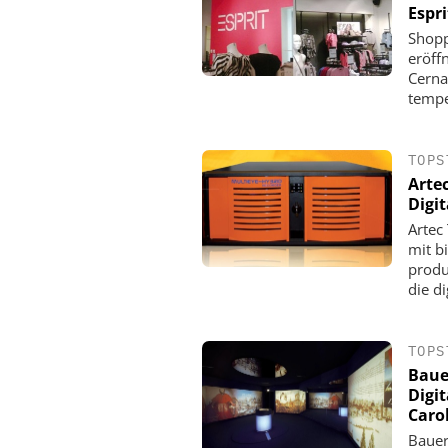
Espr
Shopp
eröff
Cerna
tempe
TOPS
Arte
Digi
Artec
mit b
produ
die dig
TOPS
Baue
Digi
Caro
Bauer