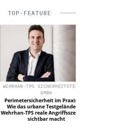
TOP-FEATURE
RHAN-TPS SICHERHEITSTECHNIK
DUPONT DE NEMOU
GMBH
Tyvek APX 400 Overa
Atmungs-Aktivit
imetersicherheit im Praxistest:
Kompromis
e das urbane Testgelände von
han-TPS reale Angriffsszenarien
sichtbar macht