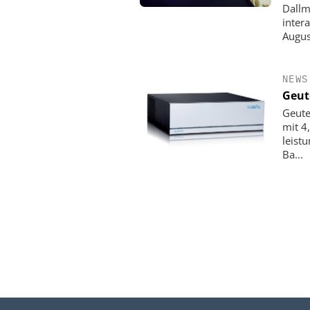
Dallm
inter
Augus
NEWS
Geut
Geute
mit 4
leist
Ba...