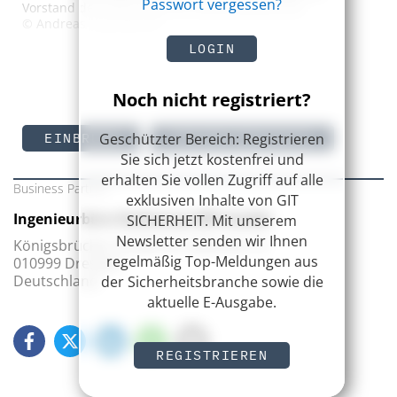
Passwort vergessen?
Vorstand des Verbandes für Sicherheitstechnik
© Andreas Hasenpusch
LOGIN
Noch nicht registriert?
Geschützter Bereich: Registrieren
EINBRUCH
PERIMETERSCHUTZ
Sie sich jetzt kostenfrei und
erhalten Sie vollen Zugriff auf alle
Business Partner
exklusiven Inhalte von GIT
Ingenieurbüro Rathenow BPS GmbH
SICHERHEIT. Mit unserem
Newsletter senden wir Ihnen
Königsbrücker Straße 96, Gebäude 14
regelmäßig Top-Meldungen aus
010999 Dresden
Deutschland
der Sicherheitsbranche sowie die
aktuelle E-Ausgabe.
REGISTRIEREN