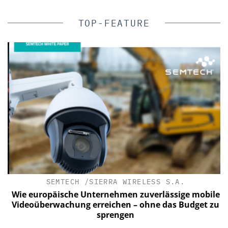
TOP-FEATURE
SEMTECH /SIERRA WIRELESS S.A.
C
a
Wie europäische Unternehmen zuverlässige mobile
n
Videoüberwachung erreichen – ohne das Budget zu
sprengen