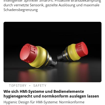
Intelligenter Sprinkler SmartFit: Proaktive Brandbekämpfung
durch vernetzte Sensorik, gezielte Auslösung und maximale
Schadensbegrenzung
TOPSTORY
•
SAFETY
Wie sich HMI-Systeme und Bedienelemente
hygienegerecht und normkonform auslegen lassen
Hygienic Design für HMI-Systeme: Normkonforme