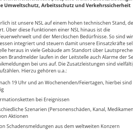
che Umweltschutz, Arbeitsschutz und Verkehrssicherheit
rlich ist unsere NSL auf einem hohen technischen Stand, de
rt. Über diese Funktionen einer NSL hinaus ist die
Feuerwehrwelt und der Merckschen Bedürfnisse. So sind wi
ssen integriert und steuern damit unsere Einsatzkräfte sel
telle heraus in viele Gebäude am Standort über Lautsprech
n Brandmelder laufen in der Leitstelle auch Alarme der Se
kmeldungen bei uns auf. Die Zusatzleistungen sind vielfält
ufzählen. Hierzu gehören u.a.:
 nach 19 Uhr und an Wochenenden/Feiertagen, hierbei sind
ig
rmationsketten bei Ereignissen
rschiedliche Szenarien (Personenschäden, Kanal, Medikame
von Aktionen
von Schadensmeldungen aus dem weltweiten Konzern