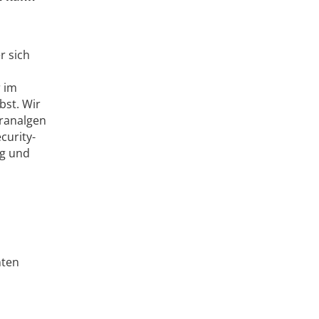
r sich
r im
bst. Wir
eranalgen
curity-
ig und
nten