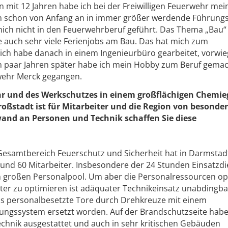
 mit 12 Jahren habe ich bei der Freiwilligen Feuerwehr mei
n schon von Anfang an in immer größer werdende Führungs
mich nicht in den Feuerwehrberuf geführt. Das Thema „Bau“ 
te auch sehr viele Ferienjobs am Bau. Das hat mich zum
ich habe danach in einem Ingenieurbüro gearbeitet, vorwie
in paar Jahren später habe ich mein Hobby zum Beruf gema
rwehr Merck gegangen.
hr und des Werkschutzes in einem großflächigen Chemi
oßstadt ist für Mitarbeiter und die Region von besonder
and an Personen und Technik schaffen Sie diese
Gesamtbereich Feuerschutz und Sicherheit hat in Darmstadt
und 60 Mitarbeiter. Insbesondere der 24 Stunden Einsatzdi
en großen Personalpool. Um aber die Personalressourcen op
er zu optimieren ist adäquater Technikeinsatz unabdingba
mals personalbesetzte Tore durch Drehkreuze mit einem
gungssystem ersetzt worden. Auf der Brandschutzseite habe
Technik ausgestattet und auch in sehr kritischen Gebäuden