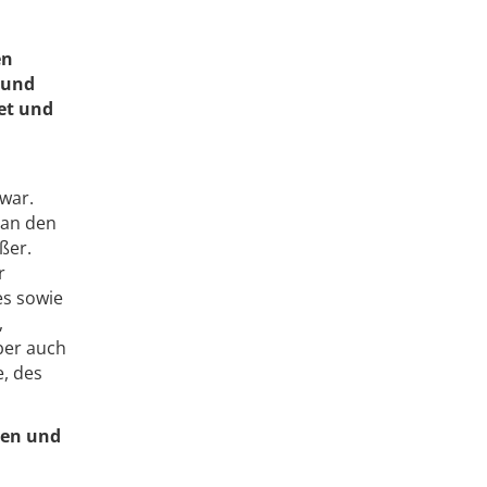
en
 und
et und
 war.
 an den
ßer.
r
es sowie
,
aber auch
e, des
men und