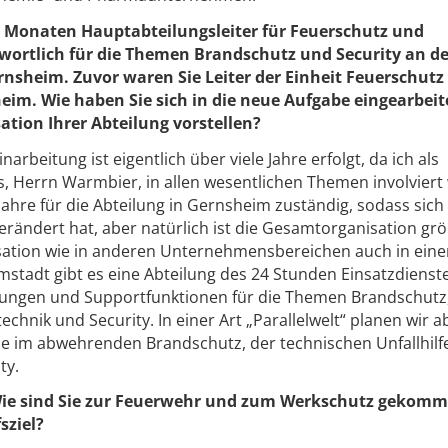
18 Monaten Hauptabteilungsleiter für Feuerschutz und
wortlich für die Themen Brandschutz und Security an d
sheim. Zuvor waren Sie Leiter der Einheit Feuerschutz
eim. Wie haben Sie sich in die neue Aufgabe eingearbeit
tion Ihrer Abteilung vorstellen?
narbeitung ist eigentlich über viele Jahre erfolgt, da ich als
s, Herrn Warmbier, in allen wesentlichen Themen involviert
Jahre für die Abteilung in Gernsheim zuständig, sodass sich
ändert hat, aber natürlich ist die Gesamtorganisation grö
isation wie in anderen Unternehmensbereichen auch in eine
mstadt gibt es eine Abteilung des 24 Stunden Einsatzdienst
stungen und Supportfunktionen für die Themen Brandschutz
chnik und Security. In einer Art „Parallelwelt“ planen wir 
tze im abwehrenden Brandschutz, der technischen Unfallhilf
ty.
. Wie sind Sie zur Feuerwehr und zum Werkschutz gekom
sziel?