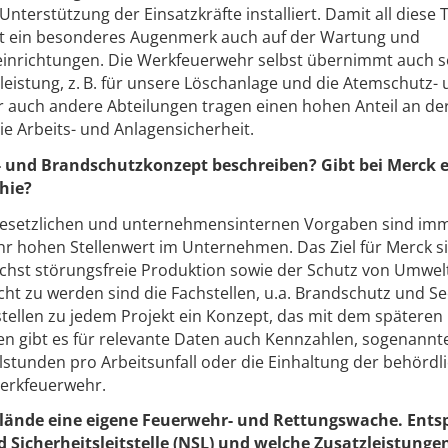
terstützung der Einsatzkräfte installiert. Damit all diese 
iegt ein besonderes Augenmerk auch auf der Wartung und
seinrichtungen. Die Werkfeuerwehr selbst übernimmt auch s
leistung, z. B. für unsere Löschanlage und die Atemschutz-
 auch andere Abteilungen tragen einen hohen Anteil an de
die Arbeits- und Anlagensicherheit.
s- und Brandschutzkonzept beschreiben? Gibt bei Merck 
hie?
gesetzlichen und unternehmensinternen Vorgaben sind im
r hohen Stellenwert im Unternehmen. Das Ziel für Merck s
lichst störungsfreie Produktion sowie der Schutz von Umwel
ht zu werden sind die Fachstellen, u.a. Brandschutz und Sec
tellen zu jedem Projekt ein Konzept, das mit dem späteren
ren gibt es für relevante Daten auch Kennzahlen, sogenannte
allstunden pro Arbeitsunfall oder die Einhaltung der behördl
Werkfeuerwehr.
lände eine eigene Feuerwehr- und Rettungswache. Entsp
 Sicherheitsleitstelle (NSL) und welche Zusatzleistung