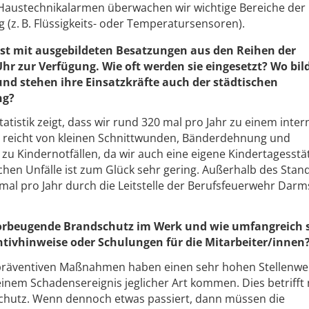
 Haustechnikalarmen überwachen wir wichtige Bereiche der
(z. B. Flüssigkeits- oder Temperatursensoren).
st mit ausgebildeten Besatzungen aus den Reihen der
r zur Verfügung. Wie oft werden sie eingesetzt? Wo bil
und stehen ihre Einsatzkräfte auch der städtischen
ng?
tatistik zeigt, dass wir rund 320 mal pro Jahr zu einem inte
m reicht von kleinen Schnittwunden, Bänderdehnung und
zu Kindernotfällen, da wir auch eine eigene Kindertagesstä
chen Unfälle ist zum Glück sehr gering. Außerhalb des Stan
mal pro Jahr durch die Leitstelle der Berufsfeuerwehr Darm
vorbeugende Brandschutz im Werk und wie umfangreich 
ntivhinweise oder Schulungen für die Mitarbeiter/innen
 präventiven Maßnahmen haben einen sehr hohen Stellenwe
inem Schadensereignis jeglicher Art kommen. Dies betrifft 
hutz. Wenn dennoch etwas passiert, dann müssen die