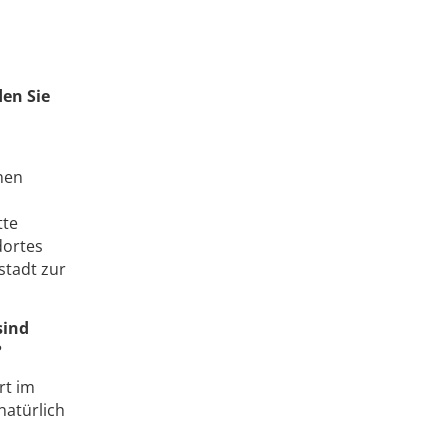
den Sie
rnen
tte
dortes
stadt zur
sind
?
rt im
natürlich