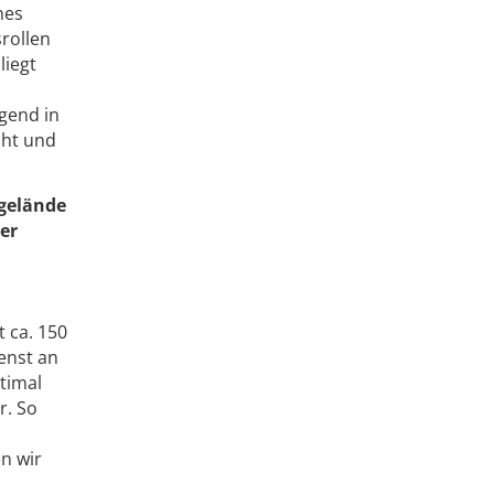
nes
rollen
liegt
gend in
cht und
egelände
er
 ca. 150
enst an
timal
r. So
n wir