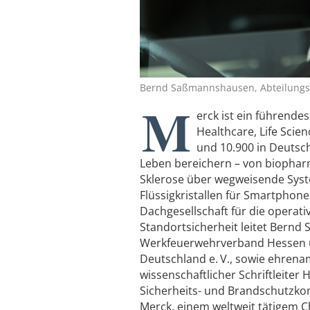
Bernd Saßmannshausen, Abteilungsle
M
erck ist ein führend
Healthcare, Life Scie
und 10.900 in Deutsch
Leben bereichern – von biophar
Sklerose über wegweisende Syste
Flüssigkristallen für Smartphon
Dachgesellschaft für die operat
Standortsicherheit leitet Bernd
Werkfeuerwehrverband Hessen u
Deutschland e. V., sowie ehrena
wissenschaftlicher Schriftleite
Sicherheits- und Brandschutzkon
Merck, einem weltweit tätigem