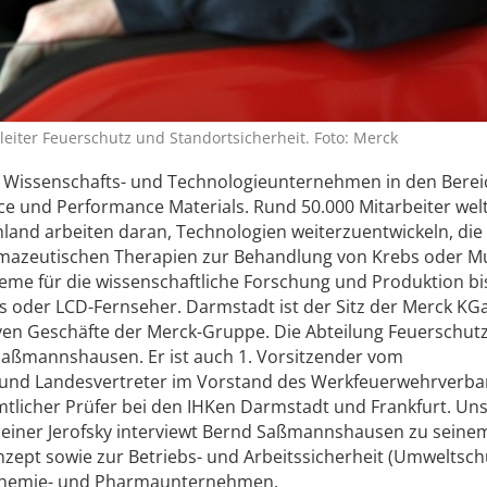
iter Feuerschutz und Standortsicherheit. Foto: Merck
es Wissenschafts- und Technologie­unternehmen in den Bere
nce und Performance Materials. Rund 50.000 Mitarbeiter ­wel
land arbeiten daran, ­Technologien weiterzuentwickeln, die
mazeutischen Therapien zur Behandlung von Krebs oder Mu
me für die wissenschaftliche Forschung und Produktion bis
es oder LCD-Fernseher. Darmstadt ist der Sitz der Merck KG
iven Geschäfte der Merck-Gruppe. Die Abteilung Feuerschut
 Saßmannshausen. Er ist auch 1. Vorsitzender vom
nd Landesvertreter im Vorstand des Werkfeuerwehrverb
mtlicher Prüfer bei den IHKen Darmstadt und Frankfurt. Un
r Heiner Jerofsky interviewt Bernd Saßmannshausen zu seinem
zept sowie zur Betriebs- und Arbeitssicherheit (Umweltschu
 Chemie- und Pharmaunternehmen.