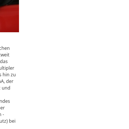
ichen
tweit
 das
ltipler
 hin zu
aA, der
z und
andes
ser
 ­
tz) bei