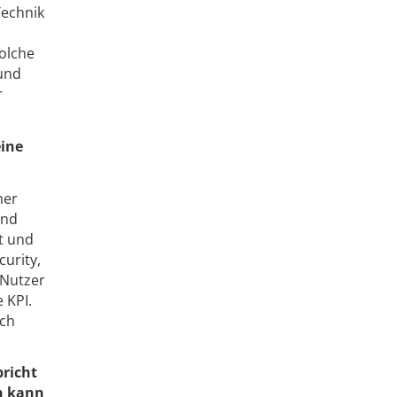
Technik
olche
 und
r
eine
mer
ind
t und
urity,
 Nutzer
 KPI.
ich
richt
en kann