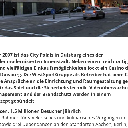
 2007 ist das City Palais in Duisburg eines der
der modernisierten Innenstadt. Neben einem reichhalti
 vielfältigen Einkaufsmöglichkeiten lockt ein Casino d
Duisburg. Die WestSpiel Gruppe als Betreiber hat beim 
te Ansprüche an die Einrichtung und Raumgestaltung ges
ür das Spiel und die Sicherheitstechnik. Videoüberwach
nagement und der Brandschutz werden in einem
zept gebündelt.
en, 1,5 Millionen Besucher jährlich
 Rahmen für spielerisches und kulinarisches Vergnügen in
 sowie drei Dependancen an den Standorten Aachen, Berlin