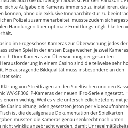
trieb als auch die Büroetagen abdeckt. Für den Panasonic 
e leichte Aufgabe die Kameras immer so zu installieren, dass
en können, ohne die exklusive Innenarchitektur zu beeinträc
tlichen Polizei zusammenarbeitet, musste zudem sichergeste
egalen Handlungen über optimale Ermittlungsmöglichkeiten v
rhält.
asino im Erdgeschoss Kameras zur Überwachung jedes der
lassischen Spiel in der ersten Etage wachen je zwei Kamera
n noch Dom-Kameras zur Überwachung der gesamten
Herausforderung in einem Casino sind die teilweise sehr h
ät. Herausragende Bildqualität muss insbesondere an den
stet sein:
e Klärung von Streitfragen an den Spieltischen und den Kas
c WV-SP306 IP-Kameras der neuen iPro-Serie eingesetzt. Hi
 enorm wichtig: Weil es viele unterschiedliche Jetons mit je
die Casinoleitung jeden gesetzten Jeton per Videoaufnahme
Tisch ist die detailgenaue Dokumentation der Spielkarten
rgaben mussten die Kameras genau senkrecht nach unten
n nicht winklig angebracht werden, damit Unregelmäßigkeit