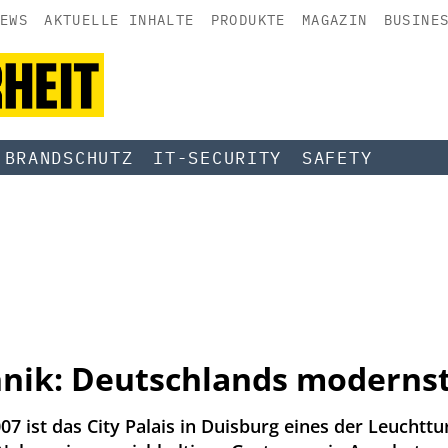
EWS
AKTUELLE INHALTE
PRODUKTE
MAGAZIN
BUSINE
BRANDSCHUTZ
IT-SECURITY
SAFETY
hnik: Deutschlands modernst
007 ist das City Palais in Duisburg eines der Leuchtt