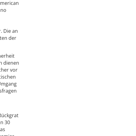
American
ino
. Die an
ten der
herheit
ch dienen
cher vor
tischen
 Umgang
sfragen
Rückgrat
an 30
das