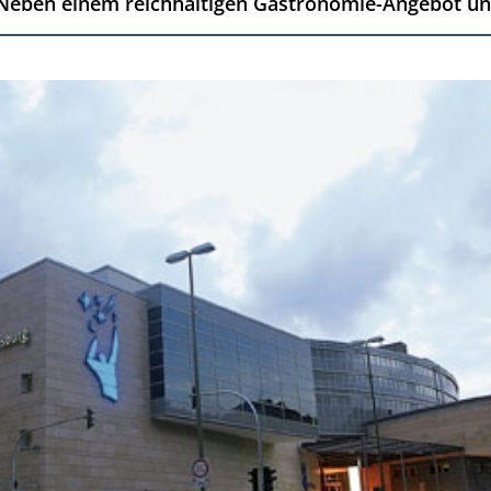
Neben einem reichhaltigen Gastronomie-Angebot und