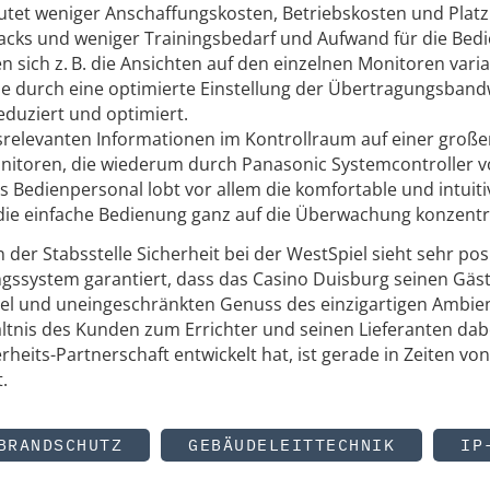
utet weniger Anschaffungskosten, Betriebskosten und Plat
Racks und weniger Trainingsbedarf und Aufwand für die Bedi
 sich z. B. die Ansichten auf den einzelnen Monitoren vari
rde durch eine optimierte Einstellung der Übertragungsban
eduziert und optimiert.
srelevanten Informationen im Kontrollraum auf einer große
nitoren, die wiederum durch Panasonic Systemcontroller 
Bedienpersonal lobt vor allem die komfortable und intuiti
die einfache Bedienung ganz auf die Überwachung konzentr
 der Stabsstelle Sicherheit bei der WestSpiel sieht sehr posi
gssystem garantiert, dass das Casino Duisburg seinen Gäs
iel und uneingeschränkten Genuss des einzigartigen Ambie
ältnis des Kunden zum Errichter und seinen Lieferanten dab
heits-Partnerschaft entwickelt hat, ist gerade in Zeiten von
.
BRANDSCHUTZ
GEBÄUDELEITTECHNIK
IP