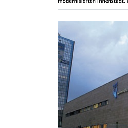
modernisierten Innenstadt. 