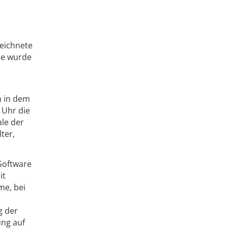
zeichnete
ile wurde
m in dem
 Uhr die
le der
ter,
Software
it
me, bei
g der
ung auf