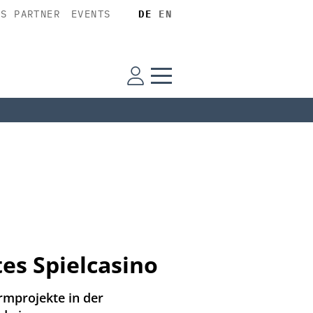
SS PARTNER
EVENTS
DE
EN
es Spielcasino
urmprojekte in der