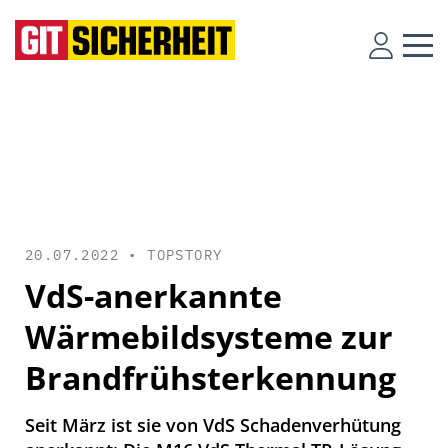
20.07.2022 •
TOPSTORY
VdS-anerkannte
Wärmebildsysteme zur
Brandfrühsterkennung
Seit März ist sie von VdS Schadenverhütung