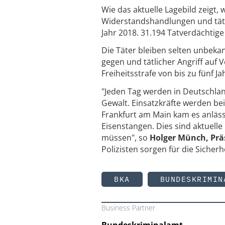
Wie das aktuelle Lagebild zeigt,
Widerstandshandlungen und tätl
Jahr 2018. 31.194 Tatverdächtige
Die Täter bleiben selten unbeka
gegen und tätlicher Angriff auf
Freiheitsstrafe von bis zu fünf Ja
"Jeden Tag werden in Deutschland
Gewalt. Einsatzkräfte werden be
Frankfurt am Main kam es anläss
Eisenstangen. Dies sind aktuelle
müssen", so
Holger Münch, Prä
Polizisten sorgen für die Sicher
BKA
BUNDESKRIMIN
Business Partner
Bundeskriminalamt