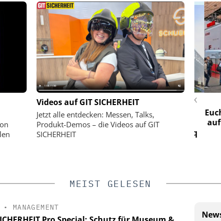
ASTRUCTURE
ASSA ABLOY SICHERHEITSTECHNIK
Videos auf GIT SICHERHEIT
GMBH
d NIS2
Euchne
Jetzt alle entdecken: Messen, Talks,
auf d
Schließtechnik im Wandel: Die
von
Produkt-Demos – die Videos auf GIT
Merkur Spiel-Arena setzt auf eCliq
len
SICHERHEIT
MEIST GELESEN
•
MANAGEMENT
News
SICHERHEIT Pro Special: Schutz für Museum &