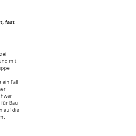
, fast
zei
und mit
ruppe
ein Fall
ner
chwer
 für Bau
 auf die
amt