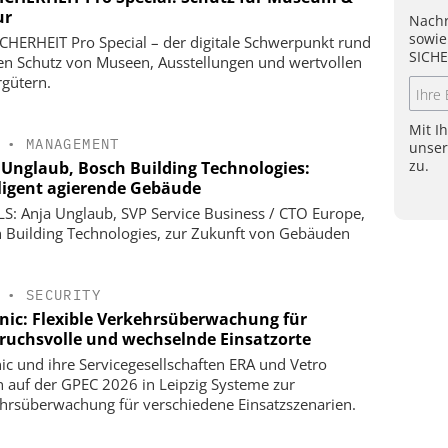
ur
Nachr
sowie
ICHERHEIT Pro Special – der digitale Schwerpunkt rund
SICHE
n Schutz von Museen, Ausstellungen und wertvollen
rgütern.
Mit I
•
MANAGEMENT
unse
zu.
 Unglaub, Bosch Building Technologies:
lligent agierende Gebäude
S: Anja Unglaub, SVP Service Business / CTO Europe,
 Building Technologies, zur Zukunft von Gebäuden
•
SECURITY
onic: Flexible Verkehrsüberwachung für
ruchsvolle und wechselnde Einsatzorte
nic und ihre Servicegesellschaften ERA und Vetro
n auf der GPEC 2026 in Leipzig Systeme zur
hrsüberwachung für verschiedene Einsatzszenarien.