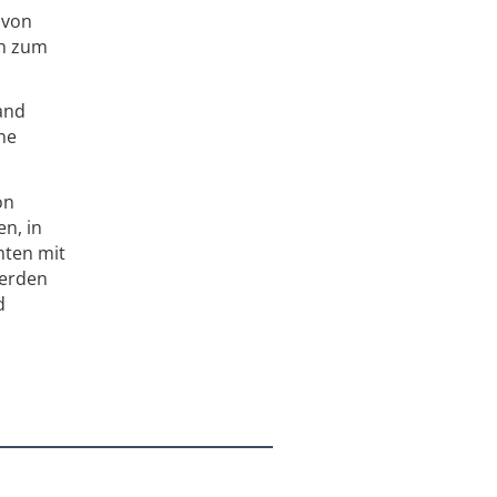
 von
ch zum
and
ne
on
n, in
mten mit
werden
d