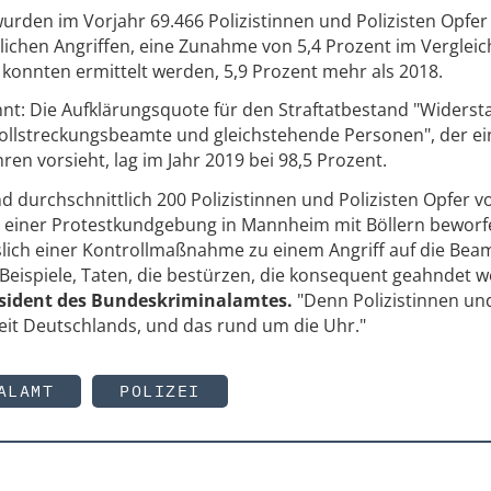
 wurden im Vorjahr 69.466 Polizistinnen und Polizisten Opfer
ichen Angriffen, eine Zunahme von 5,4 Prozent im Verglei
 konnten ermittelt werden, 5,9 Prozent mehr als 2018.
nnt: Die Aufklärungsquote für den Straftatbestand "Widerst
 Vollstreckungsbeamte und gleichstehende Personen", der ei
hren vorsieht, lag im Jahr 2019 bei 98,5 Prozent.
 durchschnittlich 200 Polizistinnen und Polizisten Opfer v
i einer Protestkundgebung in Mannheim mit Böllern beworfe
lich einer Kontrollmaßnahme zu einem Angriff auf die Bea
 Beispiele, Taten, die bestürzen, die konsequent geahndet 
sident des Bundeskriminalamtes.
"Denn Polizistinnen un
heit Deutschlands, und das rund um die Uhr."
ALAMT
POLIZEI