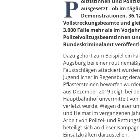
P
olizistinnen und Polizi
ausgesetzt - ob im tägl
Demonstrationen. 36.126
Vollstreckungsbeamte und gleic
3.000 Fälle mehr als im Vorja
Polizeivollzugsbeamtinnen und
Bundeskriminalamt veröffentl
Dazu gehört zum Beispiel ein Fa
Augsburg bei einer routinemäßi
Faustschlägen attackiert wurden
Jugendlicher in Regensburg derart
Pflastersteinen beworfen wurden.
aus Dezember 2019 zeigt, bei d
Hauptbahnhof unvermittelt von 
verletzt wurde. Wegen dieser un
und Heimat im vergangenen Jahr 
Arbeit von Polizei- und Rettun
beteiligt sich an dieser Kampagn
Einsatzkräften darzustellen.