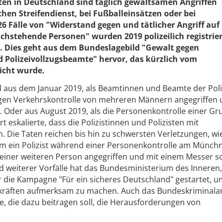
sten in Deutschland sind täglich gewaltsamen Angriffen
ichen Streifendienst, bei Fußballeinsätzen oder bei
 Fälle von "Widerstand gegen und tätlicher Angriff auf
hstehende Personen" wurden 2019 polizeilich registriert
hr. Dies geht aus dem Bundeslagebild "Gewalt gegen
 Polizeivollzugsbeamte" hervor, das kürzlich vom
icht wurde.
ll aus dem Januar 2019, als Beamtinnen und Beamte der Poli
gen Verkehrskontrolle von mehreren Männern angegriffen 
. Oder aus August 2019, als die Personenkontrolle einer G
 eskalierte, dass die Polizistinnen und Polizisten mit
 Die Taten reichen bis hin zu schwersten Verletzungen, wie 
em ein Polizist während einer Personenkontrolle am Münch
einer weiteren Person angegriffen und mit einem Messer s
d weiterer Vorfälle hat das Bundesministerium des Inneren,
die Kampagne "Für ein sicheres Deutschland" gestartet, um
gskräften aufmerksam zu machen. Auch das Bundeskriminal
e, die dazu beitragen soll, die Herausforderungen von