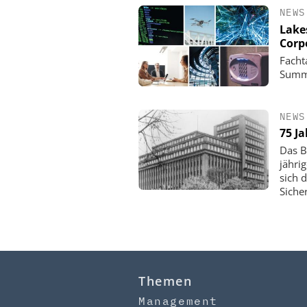
NEWS
Lake
Corp
Facht
Summi
NEWS
75 J
Das B
jähri
sich 
Siche
Themen
Management