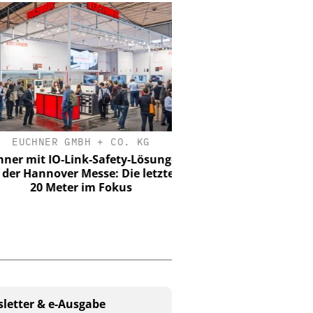
EUCHNER GMBH + CO. KG
SEMTECH /SIERRA WIRE
r mit IO-Link-Safety-Lösungen
Wie europäische Unt
er Hannover Messe: Die letzten
zuverlässige mo
20 Meter im Fokus
Videoüberwachung errei
das Budget zu spr
letter & e-Ausgabe