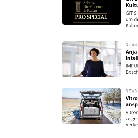
Kult
GIT S
um de
Kultu
NEWS
Anja
Inte
IMPUL
Bosch
NEWS
Vitr
ansp
Vitro
zeige
Verke