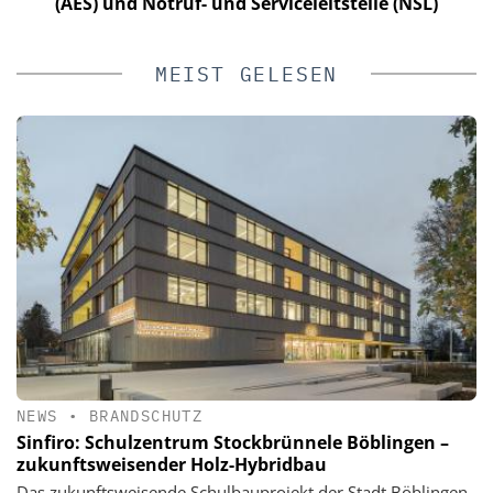
(AES) und Notruf- und Serviceleitstelle (NSL)
MEIST GELESEN
NEWS
•
BRANDSCHUTZ
Sinfiro: Schulzentrum Stockbrünnele Böblingen –
zukunftsweisender Holz-Hybridbau
Das zukunftsweisende Schulbauprojekt der Stadt Böblingen