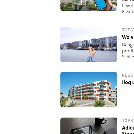
Level
Flexib
TOPS
Wo v
Bauge
profit
Schli
NEWS
Iloq
TOPS
Adie
Simo