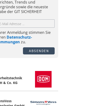
richten, Trends und
ergründe sowie die neueste
abe der GIT SICHERHEIT
Ihrer Anmeldung stimmen Sie
ren
Datenschutz-
timmungen
zu.
ABSENDEN
erheitstechnik
 & Co. KG
nsVoss
nologies GmbH