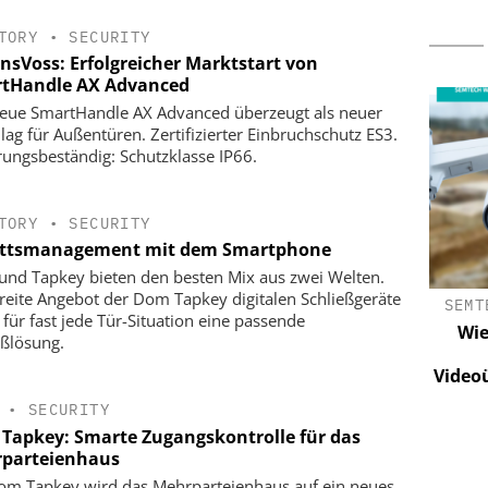
TORY
•
SECURITY
nsVoss: Erfolgreicher Marktstart von
tHandle AX Advanced
eue SmartHandle AX Advanced überzeugt als neuer
lag für Außentüren. Zertifizierter Einbruchschutz ES3.
rungsbeständig: Schutzklasse IP66.
TORY
•
SECURITY
ittsmanagement mit dem Smartphone
nd Tapkey bieten den besten Mix aus zwei Welten.
reite Angebot der Dom Tapkey digitalen Schließgeräte
UROPE
CES C.ED. SCHULTE GMBH
SEMT
 für fast jede Tür-Situation eine passende
ZYLINDERSCHLOSSFABRIK
er Logistik:
Wie
eßlösung.
herheit,
ISO 27001 zertifiziert: CES macht
vention neu
Video
Informationssicherheit zur
Managementdisziplin
•
SECURITY
Tapkey: Smarte Zugangskontrolle für das
parteienhaus
om Tapkey wird das Mehrparteienhaus auf ein neues