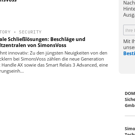
Nach
Hint
Ausg
TORY
•
SECURITY
tale Schließlösungen: Beschläge und
Mit 
ltzentralen von SimonsVoss
unse
nt innovativ: Zu den jüngsten Neuigkeiten von den
Bes
cklern bei SimonsVoss zählen die neue Generation
 Handle AX sowie das Smart Relais 3 Advanced, eine
rungseinh...
DOM
Sich
GmbH
Simo
Tech