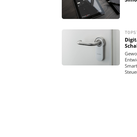
TOPS
Digi
Scha
Gewoh
Entwi
Smart
Steue