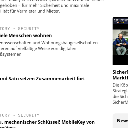
 gehoben – für mehr Sicherheit und maximale
ilität für Vermieter und Mieter.
TORY
•
SECURITY
iele Menschen wohnen
nossenschaften und Wohnungsbaugesellschaften
ieren auf vielfältige Weise von digitalen
eßsystemen
Sicher
Markt
 und Sato setzen Zusammenarbeit fort
Die Köp
Strateg
die Sic
SicherM
TORY
•
SECURITY
News
u, mechanischer Schlüssel! MobileKey von
nsVoss