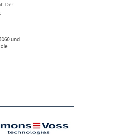
ht. Der
t
 3060 und
cole