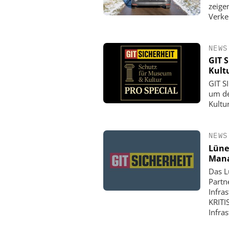
zeige
Verke
NEWS
GIT 
Kult
GIT S
um de
Kultu
NEWS
Lüne
Mana
Das L
Partn
Infra
KRITI
Infra