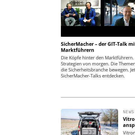
SicherMacher – der GIT-Talk mi
AN-TPS SICHERHEITSTECHNIK
EUCHNER GMBH + C
Marktführern
GMBH
Euchner mit IO-Link-Safe
Die Köpfe hinter den Marktführern.
auf der Hannover Messe: 
etersicherheit im Praxistest:
Strategien von morgen. Die Themen
20 Meter im Fok
das urbane Testgelände von
die Sicherheitsbranche bewegen. Jetz
n-TPS reale Angriffsszenarien
SicherMacher-Talks entdecken.
sichtbar macht
NEWS
Vitr
ansp
Vitro