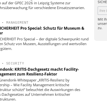
SICHE
n auf der GPEC 2026 in Leipzig Systeme zur
hrsüberwachung für verschiedene Einsatzszenarien.
Mit I
•
MANAGEMENT
unse
zu.
SICHERHEIT Pro Special: Schutz für Museum &
ur
ICHERHEIT Pro Special – der digitale Schwerpunkt rund
n Schutz von Museen, Ausstellungen und wertvollen
rgütern.
•
SECURITY
ndonk: KRITIS-Dachgesetz macht Facility-
gement zum Resilienz-Faktor
ünendonk-Whitepaper „KRITIS-Resilienz by
ership – Wie Facility Management kritische
struktur schützt“ beleuchtet die Auswirkungen des
S-Dachgesetzes auf Unternehmen kritischer
strukturen.