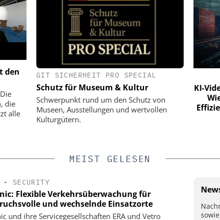
t den
GIT SICHERHEIT PRO SPECIAL
O. KG
YOKOGAWA DEUTSCHLAND GMBH
Schutz für Museum & Kultur
ty-Lösungen
NIS2 & OT Security – was jetzt zu tun
KI-Vid
 Die
Die letzten
ist: Live Webinar am 19. Mai, 11 Uhr
Wie
Schwerpunkt rund um den Schutz von
, die
us
Effiz
Museen, Ausstellungen und wertvollen
t alle
Kulturgütern.
MEIST GELESEN
•
SECURITY
News
onic: Flexible Verkehrsüberwachung für
ruchsvolle und wechselnde Einsatzorte
Nachr
sowie
nic und ihre Servicegesellschaften ERA und Vetro