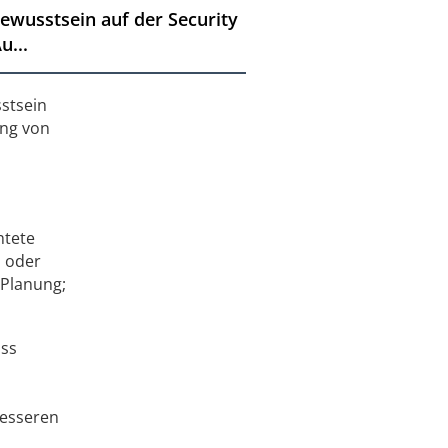
ewusstsein auf der Security
u...
stsein
ung von
htete
 oder
 Planung;
ass
besseren