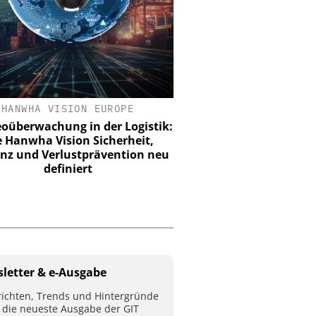
HANWHA VISION EUROPE
DOM SICHERHEITSTECHN
CO. KG
eoüberwachung in der Logistik:
 Hanwha Vision Sicherheit,
90 Jahre Dom Sicherhei
ienz und Verlustprävention neu
Vom Schließzylinder zur
definiert
Zutrittslösun
letter & e-Ausgabe
ichten, Trends und Hintergründe
 die neueste Ausgabe der GIT