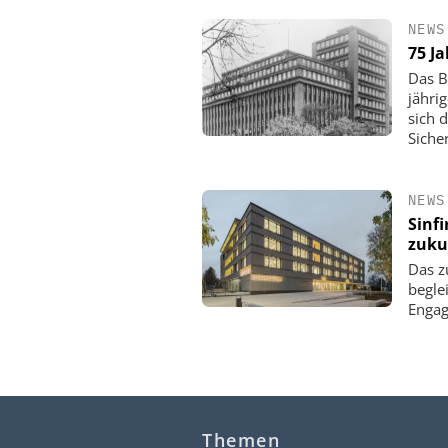
NEWS
75 J
Das B
jähri
sich 
Siche
NEWS
Sinf
zuku
Das z
begle
Enga
Themen