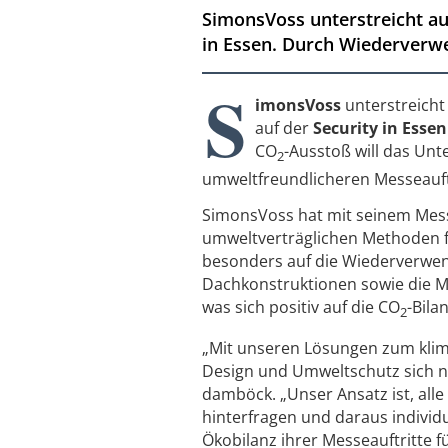
SimonsVoss unterstreicht au
in Essen. Durch Wiederverw
S
imonsVoss
unterstreicht
auf der
Security in Essen
CO
-Ausstoß will das Un
2
umweltfreundlicheren Messeauftr
SimonsVoss hat mit seinem Mess
umweltverträglichen Methoden 
besonders auf die Wiederverwe
Dachkonstruktionen sowie die Mi
was sich positiv auf die CO
-Bila
2
„Mit unseren Lösungen zum kli
Design und Umweltschutz sich ni
damböck. „Unser Ansatz ist, all
hinterfragen und daraus individ
Ökobilanz ihrer Messeauftritte f