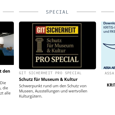
SPECIAL
t den
GIT SICHERHEIT PRO SPECIAL
BH
WEHRHAN-TPS SICHERHEITSTECHNIK
ASSA
GMBH
Schutz für Museum & Kultur
esse für
 Die
munikation
Perimetersicherheit im Praxistest:
KRIT
Schwerpunkt rund um den Schutz von
, die
Wie das urbane Testgelände von
Museen, Ausstellungen und wertvollen
t alle
Wehrhan-TPS reale Angriffsszenarien
Kulturgütern.
sichtbar macht