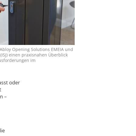
 Abloy Opening Solutions EMEIA und
 (ISJ) einen praxisnahen Überblick
ausforderungen im
asst oder
t
n –
die