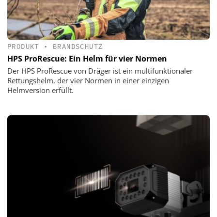
PRODUKT
•
BRANDSCHUTZ
HPS ProRescue: Ein Helm für vier Normen
Der HPS ProRescue von Dräger ist ein multifunktionaler
Rettungshelm, der vier Normen in einer einzigen
Helmversion erfüllt.