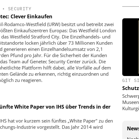
•
SECURITY
tec: Clever Einkaufen
il-Rodamco-Westfield (URW) besitzt und betreibt zwei
rößten Einkaufs­zentren Europas: Das Westfield London
 das Westfield Stratford City. Die Einzel­handels- und
eitstandorte locken jährlich über 73 Millionen Kunden
d generieren einen Einzelhandelsumsatz von 2,1
arden Pfund pro Jahr. Für die Sicherheit der Kunden
t das Team auf Genetec Security Center zurück. Die
heitlichte Plattform hilft dabei, alle Vorfälle auf dem
ten Gelände zu erkennen, richtig einzuordnen und
öglich zu reagieren.
GIT S
Schutz
Schwer
Museen,
nfte White Paper von IHS über Trends in der
Kulturg
S hat vor kurzem sein fünftes „White Paper" zu den
chungs-Industrie vorgestellt. Das Jahr 2014 wird
News