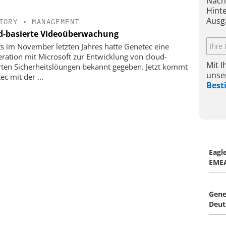
Nach
Hint
Ausg
TORY
•
MANAGEMENT
d-basierte ­Videoüberwachung
ts im November letzten Jahres hatte Genetec eine
ration mit Microsoft zur Entwicklung von cloud-
Mit 
rten Sicherheitslöungen bekannt gegeben. Jetzt kommt
unse
c mit der ...
Bes
Eagl
EME
Gene
Deut