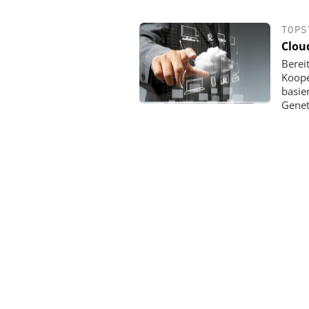
TOPS
Clou
Berei
Koope
basie
Genete