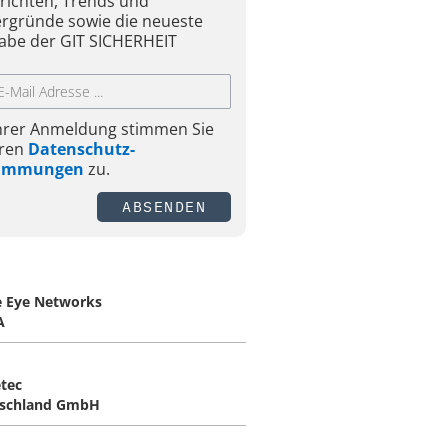
richten, Trends und
ergründe sowie die neueste
abe der GIT SICHERHEIT
Ihrer Anmeldung stimmen Sie
ren
Datenschutz-
timmungen
zu.
ABSENDEN
e Eye Networks
A
tec
schland GmbH