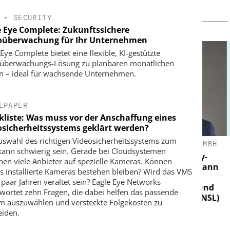
•
SECURITY
e Eye Complete: Zukunftssichere
oüberwachung für Ihr Unternehmen
Eye Complete bietet eine flexible, KI-gestützte
überwachungs-Lösung zu planbaren monatlichen
n – ideal für wachsende Unternehmen.
EPAPER
kliste: Was muss vor der Anschaffung eines
osicherheitssystems geklärt werden?
uswahl des richtigen Videosicherheitssystems zum
GMBH
KLÜH SERVICE MANAGEMENT GMBH
AS
kann schwierig sein. Gerade bei Cloudsystemen
tmesse für
Interview mit Klüh Security-
hen viele Anbieter auf spezielle Kameras. Können
ommunikation
Geschäftsführer Sven Horstmann
S
ts installierte Kameras bestehen bleiben? Wird das VMS
über integrierte
Mer
n paar Jahren veraltet sein? Eagle Eye Networks
Alarmempfangsstelle (AES) und
wortet zehn Fragen, die dabei helfen das passende
Notruf- und Serviceleitstelle (NSL)
m auszuwählen und versteckte Folgekosten zu
iden.