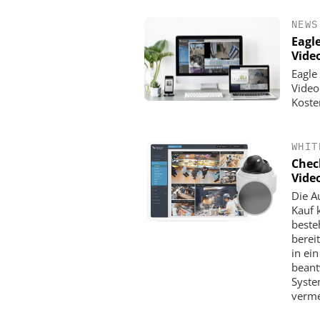
NEWS
Eagl
Vide
Eagle 
Video
Koste
WHIT
Chec
Vide
Die A
KOELNMESSE 
Kauf 
PMRExpo 2026 - Lei
beste
hybride, kritische K
berei
in ei
beant
Syste
verme