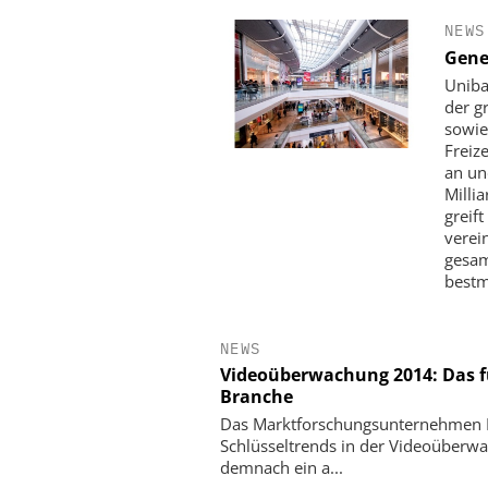
NEWS
Gene
Uniba
der g
sowie
Freiz
an un
Milli
greif
verein
gesam
bestm
NEWS
Videoüberwachung 2014: Das fü
Branche
Das Marktforschungsunternehmen IH
Schlüsseltrends in der Videoüberwa
demnach ein a...