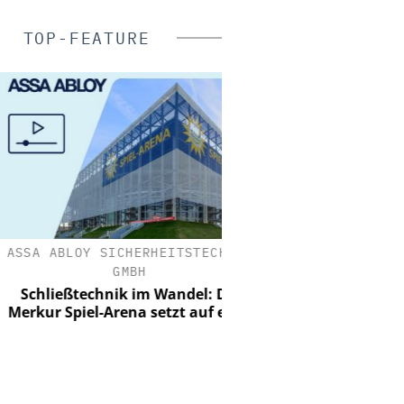
TOP-FEATURE
SA ABLOY SICHERHEITSTECHNIK
CES C.ED. SCHU
GMBH
ZYLINDERSCHLOS
chließtechnik im Wandel: Die
ISO 27001 zertifizier
kur Spiel-Arena setzt auf eCliq
Informationssiche
Managementdis