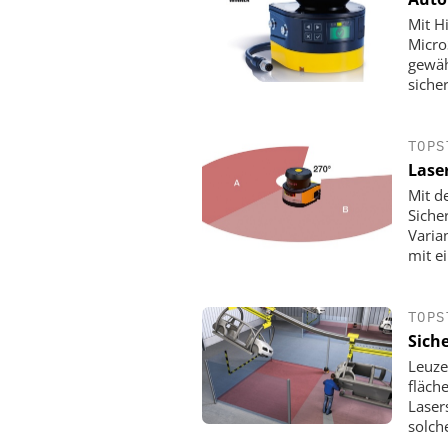
Mit H
Micro
gewäh
sicher
TOPS
Lase
Mit d
Siche
Varia
mit ei
TOPS
Sich
Leuze
fläch
Laser
solch