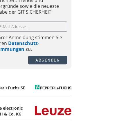
richten, Trends und
ergründe sowie die neueste
abe der GIT SICHERHEIT
Ihrer Anmeldung stimmen Sie
ren
Datenschutz-
timmungen
zu.
ABSENDEN
erl+Fuchs SE
e electronic
 & Co. KG