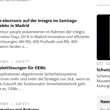
 electronic auf der Integra im Santiago
abéu in Madrid
ensor people präsentierten im Rahmen der Integra
ation Days 2018 in Madrid innovative und effiziente
rlösungen. Mit RSL 400 Profisafe und RSL 400
ation fanden v...
TORY
•
SAFETY
GIT S
lettlösungen für OEMs
Schutz
pplikationen abgestimmte Sicherheitssysteme
Schwer
mmen mehr und mehr die Strategie von Sick, wenn es
Museen,
e Zukunft der funktionalen Sicherheitstechnik geht.
Kulturg
st es, OEMs ...
News
TORY
•
SAFETY
mation mit Roboter