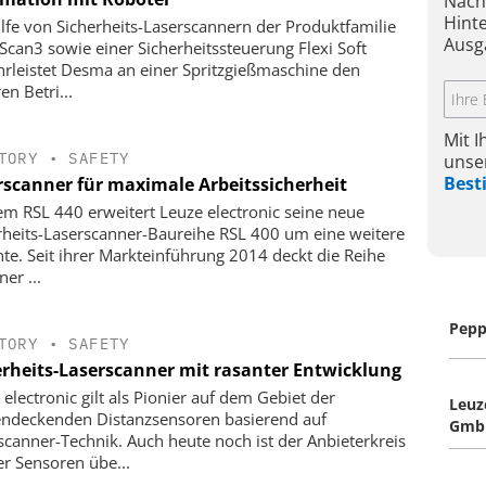
Nach
Hint
ilfe von Sicherheits-Laserscannern der Produktfamilie
Ausg
Scan3 sowie einer Sicherheitssteuerung Flexi Soft
rleistet Desma an einer Spritzgießmaschine den
en Betri...
Mit 
TORY
•
SAFETY
unse
Bes
rscanner für maximale Arbeitssicherheit
em RSL 440 erweitert Leuze electronic seine neue
rheits-Laserscanner-Baureihe RSL 400 um eine weitere
nte. Seit ihrer Markteinführung 2014 deckt die Reihe
ner ...
Pepp
TORY
•
SAFETY
erheits-Laserscanner mit rasanter Entwicklung
 electronic gilt als Pionier auf dem Gebiet der
Leuz
endeckenden Distanzsensoren basierend auf
GmbH
scanner-Technik. Auch heute noch ist der Anbieterkreis
er Sensoren übe...