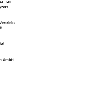
 AG GBC
yzers
Vertriebs-
H
 AG
m GmbH