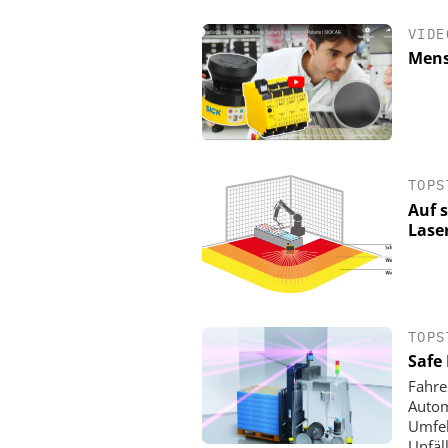
VIDE
Mens
TOPS
Auf 
Lase
DUPONT DE NEMOUR
Tyvek APX 400 Overall
Atmungs-Aktivität
TOPS
Kompromisse
Safe
Fahre
Autom
Umfel
Unfäll