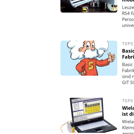
Leuze
RS4 f
Perso
univer
TOPS
Basic
Fabr
Basic
Fabri
sind 
GIT S
TOPS
Wiel
ist d
Wiela
Klein
anspr