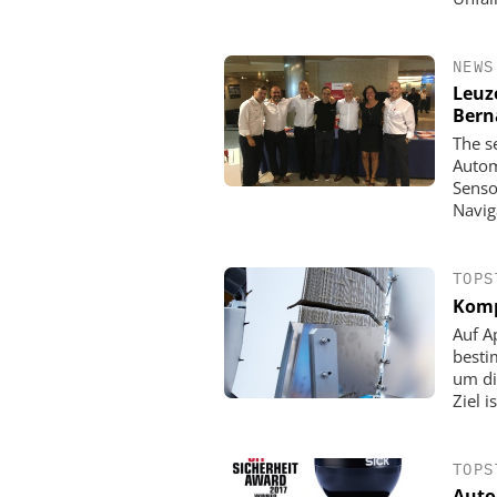
NEWS
Leuze
Bern
The s
Autom
Senso
Navig
TOPS
Komp
Auf A
besti
um di
Ziel i
TOPS
Auto