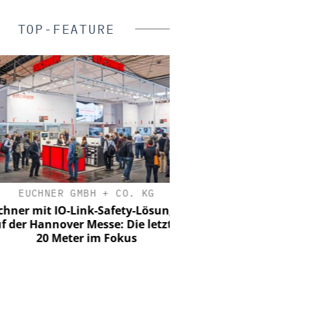
TOP-FEATURE
EUCHNER GMBH + CO. KG
HANWHA VISION E
r mit IO-Link-Safety-Lösungen
KI-Videoüberwachung in d
er Hannover Messe: Die letzten
Wie Hanwha Vision Si
20 Meter im Fokus
Effizienz und Verlustpr
definiert