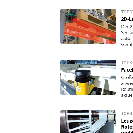
TOPS
2D-L
Der 2
Senso
außer
Gerät
TOPS
Facel
Größe
anwen
Routi
aktuel
TOPS
Leuz
Roto
mobi