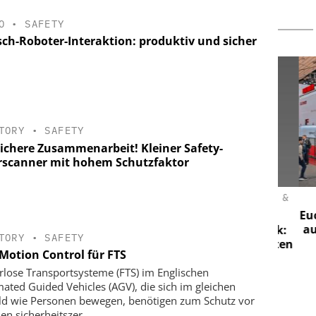
O
•
SAFETY
ch-Roboter-Interaktion: produktiv und sicher
TORY
•
SAFETY
sichere Zusammenarbeit! Kleiner Safety-
rscanner mit hohem Schutzfaktor
S GMBH
DOM SICHERHEITSTECHNIK GMBH &
CO. KG
: Extreme
Euchne
 ohne
auf d
90 Jahre Dom Sicherheitstechnik:
TORY
•
SAFETY
Vom Schließzylinder zur vernetzten
 Motion Control für FTS
Zutrittslösung
rlose Transportsysteme (FTS) im Englischen
ated Guided Vehicles (AGV), die sich im gleichen
d wie Personen bewegen, benötigen zum Schutz vor
en sicherheitszer...