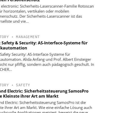
 electronic: Sicherheits-Laserscanner-Familie Rotoscan
ür horizontalen, vertikalen oder mobilen
nenschutz. Der Sicherheits-Laserscanner ist das
sellste und vie...
TORY
•
MANAGEMENT
 Safety & Security: AS-Interface-Systeme für
ikautomation
 Safety Security: AS-Interface-Systeme für
kautomation. Alida Anfang und Prof. Albert Einsteiger
nicht nur pfiffig, sondern auch pädagogisch geschult. In
ICHER...
TORY
•
SAFETY
and Electric: Sicherheitssteuerung SamosPro
ie Kleinste ihrer Art am Markt
nd Electric: Sicherheitssteuerung SamosPro ist die
ste ihrer Art am Markt. Wie eine einfache Lösung auch
uchsvolle Applikationen meistert, beweist die neue