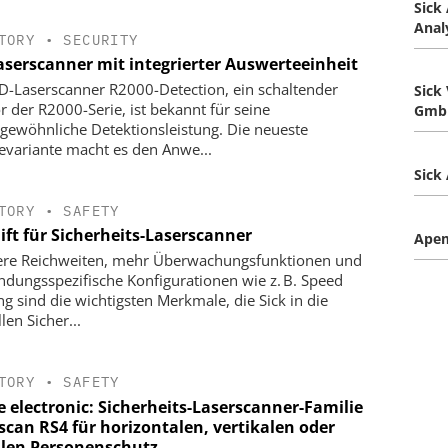
Sick
Anal
TORY
•
SECURITY
aserscanner mit integrierter Auswerteeinheit
D-Laserscanner R2000-Detection, ein schaltender
Sick 
r der R2000-Serie, ist bekannt für seine
Gmb
gewöhnliche Detektionsleistung. Die neueste
evariante macht es den Anwe...
Sick
TORY
•
SAFETY
ift für Sicherheits-Laserscanner
Ape
re Reichweiten, mehr Über­wachungsfunktionen und
dungsspezifische Konfigurationen wie z. B. Speed
ng sind die ­wichtigsten Merkmale, die Sick in die
len Sicher...
TORY
•
SAFETY
e electronic: Sicherheits-Laserscanner-Familie
scan RS4 für horizontalen, vertikalen oder
len Personenschutz