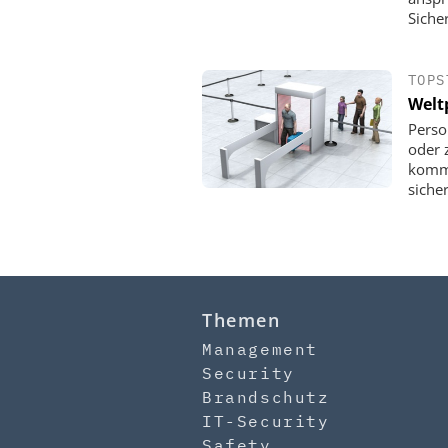
Sicher
TOPS
Welt
Perso
oder 
kommt
siche
Themen
Management
Security
Brandschutz
IT-Security
Safety