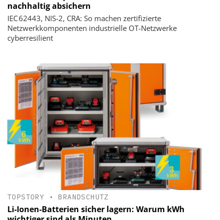
nachhaltig absichern
IEC 62443, NIS-2, CRA: So machen zertifizierte
Netzwerkkomponenten industrielle OT-Netzwerke
cyberresilient
TOPSTORY
•
BRANDSCHUTZ
Li-Ionen-Batterien sicher lagern: Warum kWh
wichtiger sind als Minuten