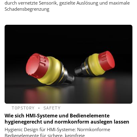
durch vernetzte Sensorik, gezielte Auslösung und maximale
Schadensbegrenzung
TOPSTORY
•
SAFETY
Wie sich HMI-Systeme und Bedienelemente
hygienegerecht und normkonform auslegen lassen
Hygienic Design für HMI-Systeme: Normkonforme
Bedienelemente für sichere, keimfreie