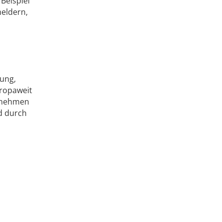
Beispiel
eldern,
nung,
uropaweit
ernehmen
d durch