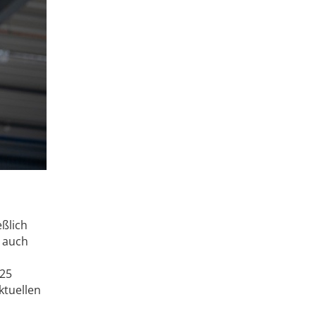
ßlich
 auch
 25
ktuellen