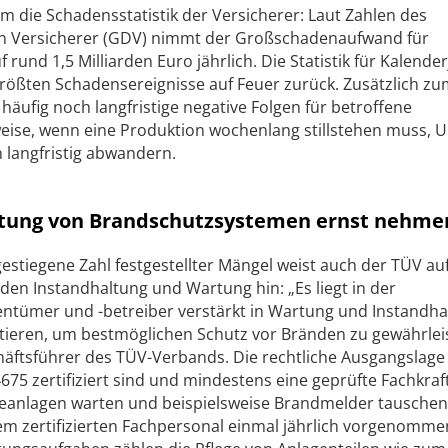
em die Schadensstatistik der Versicherer: Laut Zahlen des
 Versicherer (GDV) nimmt der Großschadenaufwand für
 rund 1,5 Milliarden Euro jährlich. Die Statistik für Kalende
rößten Schadensereignisse auf Feuer zurück. Zusätzlich z
ufig noch langfristige negative Folgen für betroffene
eise, wenn eine Produktion wochenlang stillstehen muss, 
 langfristig abwandern.
tung von Brandschutzsystemen ernst nehme
 gestiegene Zahl festgestellter Mängel weist auch der TÜV auf
n Instandhaltung und Wartung hin: „Es liegt in der
tümer und -betreiber verstärkt in Wartung und Instandha
estieren, um bestmöglichen Schutz vor Bränden zu gewährlei
häftsführer des TÜV-Verbands. Die rechtliche Ausgangslage 
4675 zertifiziert sind und mindestens eine geprüfte Fachkraf
eanlagen warten und beispielsweise Brandmelder tauschen
em zertifizierten Fachpersonal einmal jährlich vorgenomme