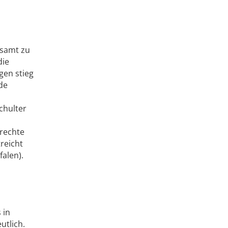
esamt zu
die
gen stieg
de
chulter
erechte
reicht
alen).
 in
utlich.