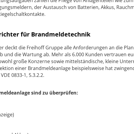
ungsaufgaben zählen die Pflege von Anlagenteilen wie zum 
ngsmeldern, der Austausch von Batterien, Akkus, Rauchm
Riegelschaltkontakte.
rrichter für Brandmeldetechnik
hter deckt die Freihoff Gruppe alle Anforderungen an die Pla
eb und die Wartung ab. Mehr als 6.000 Kunden vertrauen e
 sowohl große Konzerne sowie mittelständische, kleine Unt
pektion einer Brandmeldeanlage beispielsweise hat zwingen
 VDE 0833-1, 5.3.2.2.
dmeldeanlage sind zu überprüfen:
zeige)