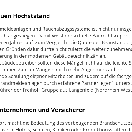
euen Höchststand
meldeanlagen und Rauchabzugssysteme ist nicht nur insg
lich angestiegen. Damit weist der aktuelle Baurechtsreport 
ren Jahren auf. Zum Vergleich: Die Quote der Beanstandun
den Gründen dafür dürfte nicht zuletzt die weiter zunehmen
isierung in der modernen Gebäudetechnik zählen.
äudebetreiber sollten diese Mängel nicht auf die leichte S
r hohen Zahl an Mängeln noch mehr Augenmerk auf ihr
nde Schulung eigener Mitarbeiter und zudem auf die fachg
andmeldeanlagen durch erfahrene Partner legen“, unterst
ührer der Freihoff-Gruppe aus Langenfeld (Nordrhein-Westf
nternehmen und Versicherer
port macht die Bedeutung des vorbeugenden Brandschutzes
ern, Hotels, Schulen, Kliniken oder Produktionsstätten de