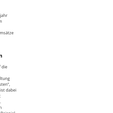
rjahr
um
Umsätze
n
 die
ltung
sten“,
ist dabei
t
.
n