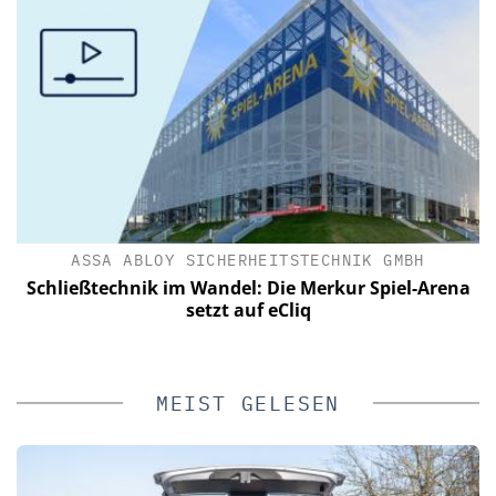
IK
ASSA ABLOY SICHERHEITSTECHNIK GMBH
C
Schließtechnik im Wandel: Die Merkur Spiel-Arena
n
setzt auf eCliq
MEIST GELESEN