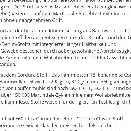
eit. Der Stoff ist sechs Mal abriebfester als ein gleichwert
be (basierend auf dem Martindale-Abriebtest mit einem
t) ohne unangenehmen Griff.
rend auf der bekannten Intimmischung aus Baumwolle und d
enim-Stoff den authentischen Look, den Komfort und den Gr
Denim-Stoffs mit integrierter langer Haltbarkeit und
-Gewebe bestechen durch außergewöhnliche Abriebfestigkeit
e-Zyklen mit einem Wollabriebmittel mit 12 KPa-Gewicht n
standen.
mit dem Cordura-Stoff - Das flammfeste (FR), behandelte C
Baumwollanteil wird in 290 gsm, 340 gsm und 360 gsm ang
tion von Lauffenmühle sind nach ISO 11611, ISO 11612 und I
ben über 150.000 Martindale-Zyklen mit einem Wollabriebmitte
 flammfeste Stoffe weisen für den gleichen Test lediglich 
rend auf 560-dtex-Garnen bietet der Cordura Classic-Stoff
bei einem Gewicht, das den meisten handelsüblichen