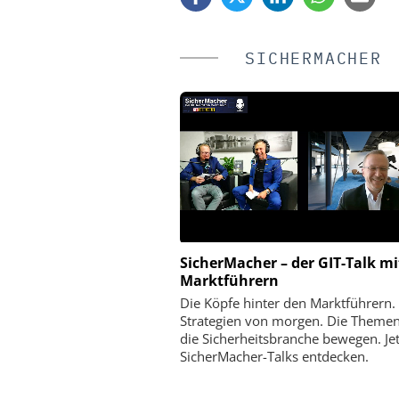
SICHERMACHER
SicherMacher – der GIT-Talk mi
HANWHA VISION EUROPE
DUPONT DE NEMOUR
Marktführern
eoüberwachung in der Logistik:
Tyvek APX 400 Overall
Die Köpfe hinter den Marktführern.
 Hanwha Vision Sicherheit,
Atmungs-Aktivität
Strategien von morgen. Die Themen
enz und Verlustprävention neu
Kompromisse
die Sicherheitsbranche bewegen. Jetz
definiert
SicherMacher-Talks entdecken.