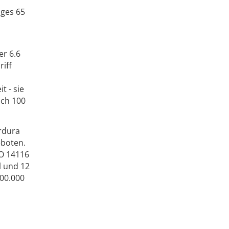
iges 65
er 6.6
iff
 - sie
ach 100
ordura
eboten.
SO 14116
l und 12
100.000