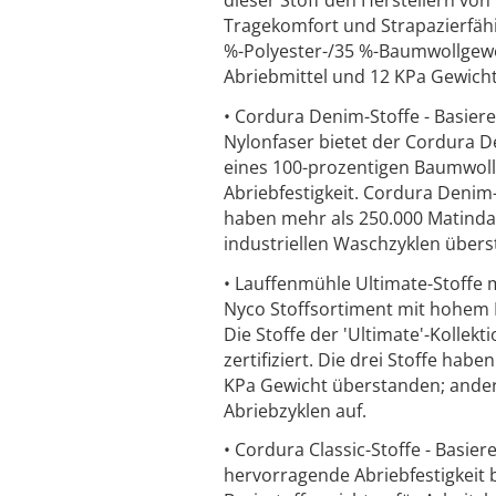
Tragekomfort und Strapazierfähigk
%-Polyester-/35 %-Baumwollgewe
Abriebmittel und 12 KPa Gewich
• Cordura Denim-Stoffe - Basie
Nylonfaser bietet der Cordura D
eines 100-prozentigen Baumwoll-
Abriebfestigkeit. Cordura Denim
haben mehr als 250.000 Matindal
industriellen Waschzyklen über
• Lauffenmühle Ultimate-Stoffe 
Nyco Stoffsortiment mit hohem 
Die Stoffe der 'Ultimate'-Kollek
zertifiziert. Die drei Stoffe ha
KPa Gewicht überstanden; andere
Abriebzyklen auf.
• Cordura Classic-Stoffe - Basie
hervorragende Abriebfestigkeit 