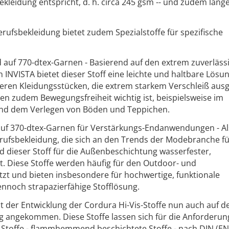
ekleidung entspricht, d. h. circa 245 gsm -- und zudem lang
erufsbekleidung bietet zudem Spezialstoffe für spezifische
nd auf 770-dtex-Garnen - Basierend auf den extrem zuverläss
 INVISTA bietet dieser Stoff eine leichte und haltbare Lösun
ren Kleidungsstücken, die extrem starkem Verschleiß ausg
enen zudem Bewegungsfreiheit wichtig ist, beispielsweise im
nd dem Verlegen von Böden und Teppichen.
 auf 370-dtex-Garnen für Verstärkungs-Endanwendungen - Al
rufsbekleidung, die sich an den Trends der Modebranche f
ird dieser Stoff für die Außenbeschichtung wasserfester,
t. Diese Stoffe werden häufig für den Outdoor- und
tzt und bieten insbesondere für hochwertige, funktionale
ennoch strapazierfähige Stofflösung.
it der Entwicklung der Cordura Hi-Vis-Stoffe nun auch auf 
g angekommen. Diese Stoffe lassen sich für die Anforderun
 Stoffe - flammhemmend beschichtete Stoffe - nach DIN (EN