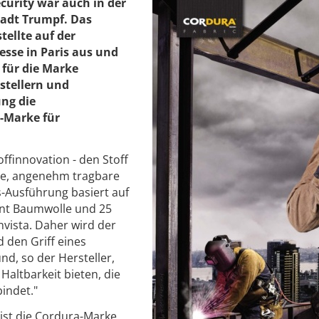
curity war auch in der
adt Trumpf. Das
ellte auf der
esse in Paris aus und
 für die Marke
stellern und
ng die
-Marke für
ffinnovation - den Stoff
ige, angenehm tragbare
as-Ausführung basiert auf
ent Baumwolle und 25
nvista. Daher wird der
 den Griff eines
d, so der Hersteller,
Haltbarkeit bieten, die
indet."
 ist die Cordura-Marke