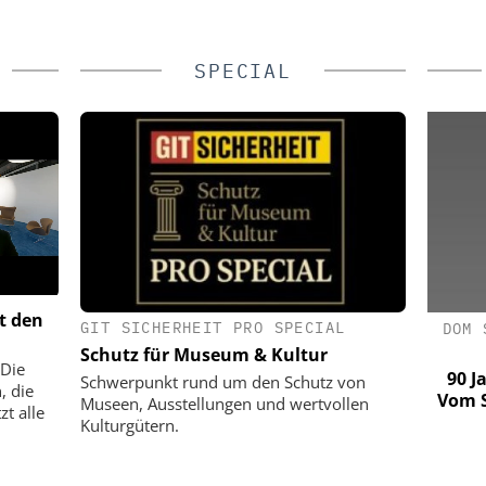
SPECIAL
t den
GIT SICHERHEIT PRO SPECIAL
S GMBH
ASSA ABLOY SICHERHEITSTECHNIK
DOM 
GMBH
Schutz für Museum & Kultur
: Extreme
 Die
 ohne
KRITIS-Dachgesetz in Kraft: Jetzt
90 J
Schwerpunkt rund um den Schutz von
, die
zählt die Umsetzung
Vom S
Museen, Ausstellungen und wertvollen
t alle
Kulturgütern.