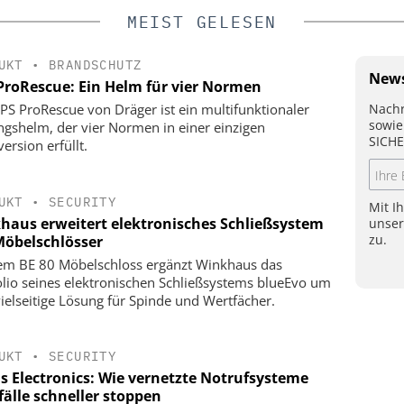
MEIST GELESEN
UKT
•
BRANDSCHUTZ
News
ProRescue: Ein Helm für vier Normen
Nachr
PS ProRescue von Dräger ist ein multifunktionaler
sowie
ngshelm, der vier Normen in einer einzigen
SICHE
ersion erfüllt.
UKT
•
SECURITY
Mit I
haus erweitert elektronisches Schließsystem
unse
zu.
öbelschlösser
em BE 80 Möbelschloss ergänzt Winkhaus das
olio seines elektronischen Schließsystems blueEvo um
vielseitige Lösung für Spinde und Wertfächer.
UKT
•
SECURITY
s Electronics: Wie vernetzte Notrufsysteme
fälle schneller stoppen