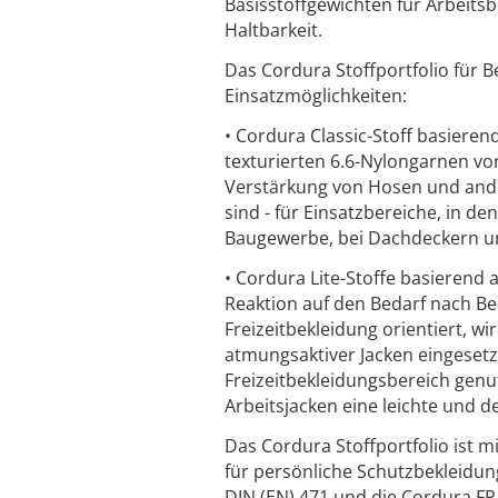
Basisstoffgewichten für Arbeitsb
Haltbarkeit.
Das Cordura Stoffportfolio für B
Einsatzmöglichkeiten:
• Cordura Classic-Stoff basiere
texturierten 6.6-Nylongarnen von
Verstärkung von Hosen und ande
sind - für Einsatzbereiche, in d
Baugewerbe, bei Dachdeckern u
• Cordura Lite-Stoffe basierend
Reaktion auf den Bedarf nach Be
Freizeitbekleidung orientiert, w
atmungsaktiver Jacken eingesetz
Freizeitbekleidungsbereich genu
Arbeitsjacken eine leichte und d
Das Cordura Stoffportfolio ist m
für persönliche Schutzbekleidun
DIN (EN) 471 und die Cordura FR