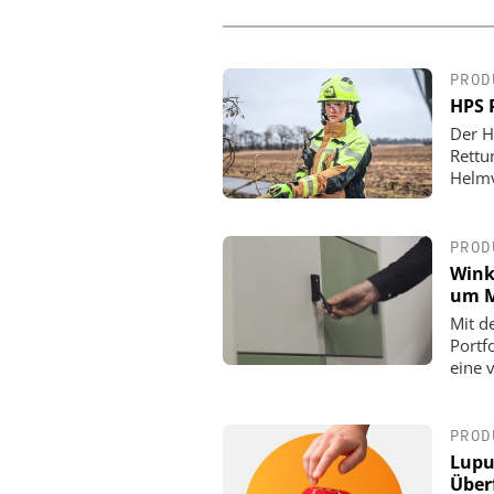
PROD
HPS 
Der H
Rettu
Helmv
PROD
Wink
um M
Mit d
Portf
eine 
PROD
Lupu
Über