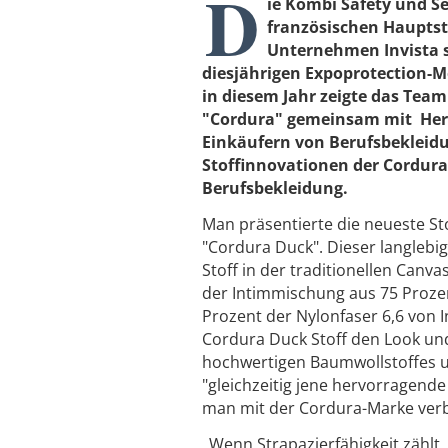
D
ie Kombi Safety und Se
französischen Hauptst
Unternehmen Invista st
diesjährigen Expoprotection-M
in diesem Jahr zeigte das Team
"Cordura" gemeinsam mit Her
Einkäufern von Berufsbekleidu
Stoffinnovationen der Cordura
Berufsbekleidung.
Man präsentierte die neueste Sto
"Cordura Duck". Dieser langleb
Stoff in der traditionellen Canv
der Intimmischung aus 75 Proz
Prozent der Nylonfaser 6,6 von I
Cordura Duck Stoff den Look und
hochwertigen Baumwollstoffes un
"gleichzeitig jene hervorragende 
man mit der Cordura-Marke verb
„Wenn Strapazierfähigkeit zählt,