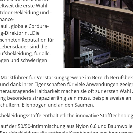
eltweit die erste Wahl
utdoor-Bekleidung und -
mance-
aull, globale Cordura-
-Direktorin. „Die
eichneten Reputation für
 Lebensdauer sind die
fsbekleidung, für alle,
ngen und schwierigen
s Marktführer für Verstärkungsgewebe im Bereich Berufsbek
ig und dank ihrer Eigenschaften für viele Anwendungen geeig
d herausragende Haltbarkeit machen sie oft zur ersten Wahl
ung besonders strapazierfähig sein muss, beispielsweise an 
chultern, Ellenbogen und an den Säumen.
bekleidungsstoffe enthält etliche innovative Stofftechnolog
d auf der 50/50-Intimmischung aus Nylon 6.6 und Baumwolle 
on Berufsbekleidung die optimale Kombination aus bequemen