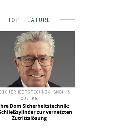
TOP-FEATURE
SICHERHEITSTECHNIK GMBH &
KOELNMESSE GM
CO. KG
PMRExpo 2026 - Leitm
hybride, kritische Kom
ahre Dom Sicherheitstechnik:
chließzylinder zur vernetzten
Zutrittslösung