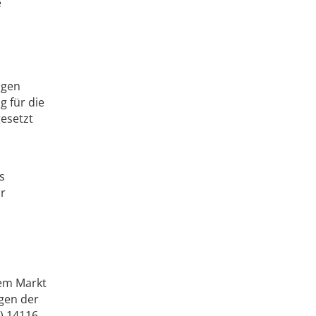
e
igen
g für die
esetzt
s
ür
dem Markt
gen der
) 14116