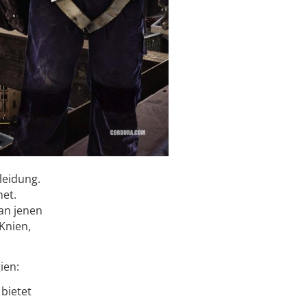
leidung.
net.
 an jenen
Knien,
ien:
bietet