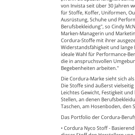
von Invista seit über 30 Jahren w
für Stoffe, Koffer, Uniformen, O
Ausrüstung, Schuhe und Perfor
Berufsbekleidung", so Cindy McN
Marken-Managerin und Marketing
Cordura-Stoffe mit ihrer ausgez
Widerstandsfähigkeit und lange
ideale Wahl für Performance-Beru
die in anspruchsvollen Umgebu
Begebenheiten arbeiten."
Die Cordura-Marke sieht sich al
Die Stoffe sind äußerst vielseit
Leichtes Gewicht, Festigkeit un
Stellen, an denen Berufsbekleid
Taschen, am Hosenboden, den S
Das Portfolio der Cordura-Berufs
• Cordura Nyco Stoff - Basieren
dieser Stoff den Herstellern v