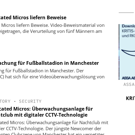
ted Micros liefern Beweise
Micros liefern Beweise. Video-Beweismaterial von
eigetragen, die Verurteilung von fünf Männern am
achung für Fußballstadion in Manchester
g für Fußballstadion in Manchester. Der
C) hat sich für eine Videoüberwachungslösung von
O. KG
YOKOGAWA DEUTSCHLAND GMBH
ASSA
ty-Lösungen
NIS2 & OT Security – was jetzt zu tun
Die letzten
ist: Live Webinar am 19. Mai, 11 Uhr
KRIT
TORY
•
SECURITY
us
cated Micros: Überwachungsanlage für
tclub mit digitaler CCTV-Technologie
ated Micros: Überwachungsanlage für Nachtclub mit
aler CCTV-Technologie. Der jüngste Newcomer der
nten Clubszene von Manchester hat ein vernetztes