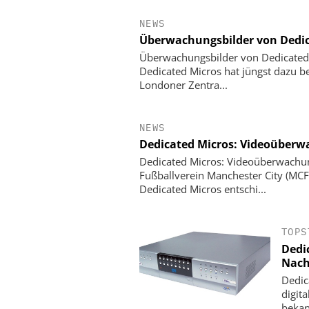
NEWS
Überwachungsbilder von Dedica
Überwachungsbilder von Dedicated 
Dedicated Micros hat jüngst dazu b
Londoner Zentra...
NEWS
Dedicated Micros: Videoüberw
Dedicated Micros: Videoüberwachun
Fußballverein Manchester City (MCF
Dedicated Micros entschi...
EUCHNER GMBH + C
Euchner mit IO-Link-Safe
auf der Hannover Messe: 
TOPS
20 Meter im Fok
Dedi
Nach
Dedic
digit
bekan