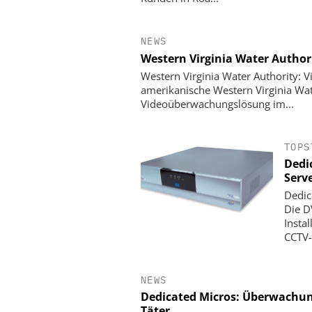
NEWS
Western Virginia Water Autho
Western Virginia Water Authority:
amerikanische Western Virginia Wat
Videoüberwachungslösung im...
TOPS
Dedi
Serv
Dedic
Die D
Insta
CCTV-T
NEWS
Dedicated Micros: Überwachun
Täter