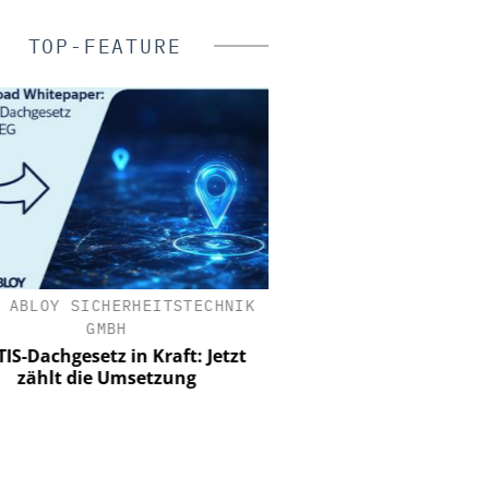
TOP-FEATURE
 ABLOY SICHERHEITSTECHNIK
ASSA ABLOY SICHERHEI
GMBH
GMBH
IS-Dachgesetz in Kraft: Jetzt
Schließtechnik im Wa
zählt die Umsetzung
Merkur Spiel-Arena setz