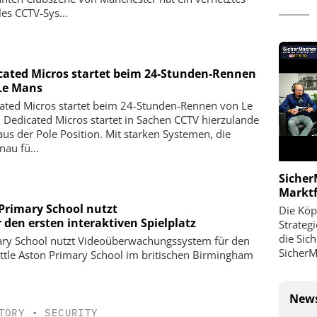
les CCTV-Sys...
cated Micros startet beim 24-Stunden-Rennen
Le Mans
ated Micros startet beim 24-Stunden-Rennen von Le
 Dedicated Micros startet in Sachen CCTV hierzulande
 aus der Pole Position. Mit starken Systemen, die
nau fü...
Sicher
Markt
 Primary School nutzt
Die Köp
en ersten interaktiven Spielplatz
Strateg
die Sic
mary School nutzt Videoüberwachungssystem für den
SicherM
 Little Aston Primary School im britischen Birmingham
News
TORY
•
SECURITY