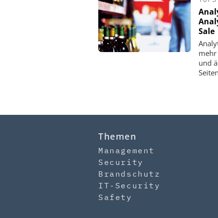
Anal
Anal
Sale
Analy
mehr 
und ä
Seiten
Themen
Management
Security
Brandschutz
IT-Security
Safety