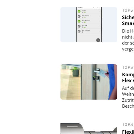
TOPS
Siche
Smar
Die H
nicht
der s
verge
TOPS
Komp
Flex 
HANWHA VISION E
Auf d
KI-Videoüberwachung in d
Weltne
Wie Hanwha Vision Si
Zutri
Effizienz und Verlustpr
Besch
definiert
TOPS
Flexi