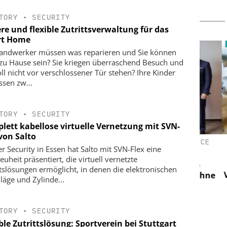
TORY
•
SECURITY
re und flexible Zutrittsverwaltung für das
t Home
andwerker müssen was reparieren und Sie können
 zu Hause sein? Sie kriegen überraschend Besuch und
oll nicht vor verschlossener Tür stehen? Ihre Kinder
ssen zw...
TORY
•
SECURITY
lett kabellose virtuelle Vernetzung mit SVN-
von Salto
UROPE
CIBORIUS SECURITY & SERVICE
SEM
er Security in Essen hat Salto mit SVN-Flex eine
SOLUTIONS BERLIN GMBH
er Logistik:
Wi
uheit präsentiert, die virtuell vernetzte
cherheit,
20 Jahre Ciborius – 10 Jahre
ttslösungen ermöglicht, in denen die elektronischen
ävention neu
Vide
Innovation und Entwicklung ohne
läge und Zylinde...
Unterbrechung
TORY
•
SECURITY
ble Zutrittslösung: Sportverein bei Stuttgart