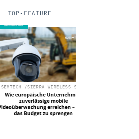
TOP-FEATURE
TECH /SIERRA WIRELESS S.A.
SIEMENS AG SMART INF
e europäische Unternehmen
Webinar: KRITIS u
zuverlässige mobile
oüberwachung erreichen – ohne
das Budget zu sprengen