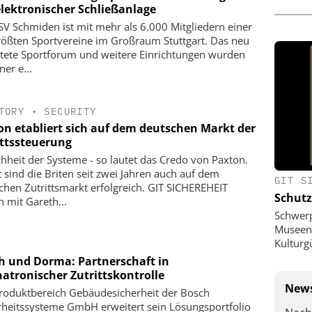
elektronischer Schließanlage
SV Schmiden ist mit mehr als 6.000 Mitgliedern einer
rößten Sportvereine im Großraum Stuttgart. Das neu
htete Sportforum und weitere Einrichtungen wurden
ner e...
TORY
•
SECURITY
on etabliert sich auf dem deutschen Markt der
ittssteuerung
chheit der Systeme - so lautet das Credo von Paxton.
 sind die Briten seit zwei Jahren auch auf dem
GIT S
chen Zutrittsmarkt erfolgreich. GIT SICHEREHEIT
Schutz
h mit Gareth...
Schwer
Museen,
Kulturg
h und Dorma: Partnerschaft in
atronischer Zutrittskontrolle
News
roduktbereich Gebäudesicherheit der Bosch
rheitssysteme GmbH erweitert sein Lösungsportfolio