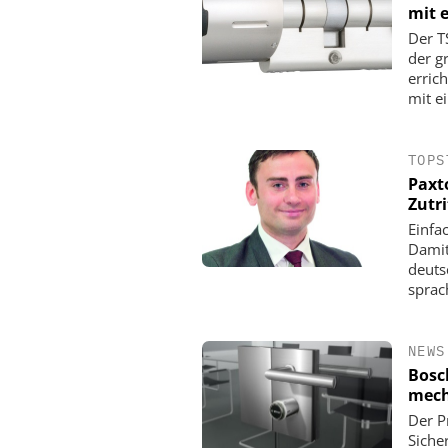
mit 
Der T
der g
erric
mit ei
TOPS
Paxt
Zutr
Einfa
Damit
deuts
sprac
NEWS
Bosc
mech
Der P
Siche