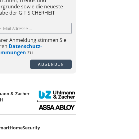
richten, Trends und
ergründe sowie die neueste
abe der GIT SICHERHEIT
Ihrer Anmeldung stimmen Sie
ren
Datenschutz-
timmungen
zu.
ABSENDEN
ann & Zacher
H
martHomeSecurity