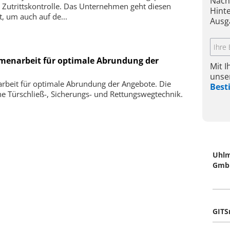
Nach
r Zutrittskontrolle. Das Unternehmen geht diesen
Hint
t, um auch auf de...
Ausg
enarbeit für optimale Abrundung der
Mit 
unse
eit für optimale Abrundung der Angebote. Die
Bes
e Türschließ-, Sicherungs- und Rettungswegtechnik.
Uhlm
Gmb
GITS