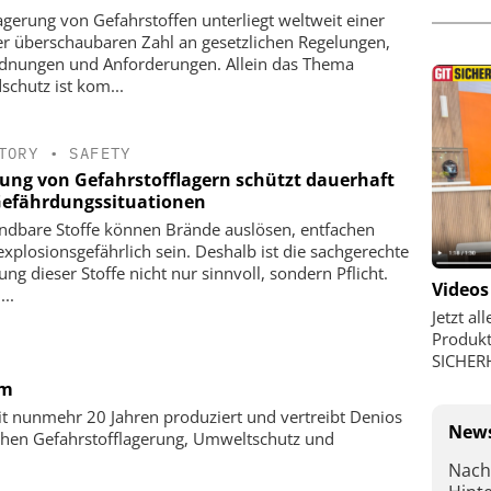
agerung von Gefahrstoffen unterliegt weltweit einer
r überschaubaren Zahl an gesetzlichen Regelungen,
dnungen und Anforderungen. Allein das Thema
schutz ist kom...
TORY
•
SAFETY
ung von Gefahrstofflagern schützt dauerhaft
Gefährdungssituationen
ndbare Stoffe können Brände auslösen, entfachen
explosions­gefährlich sein. Deshalb ist die sachgerechte
ung dieser Stoffe nicht nur sinnvoll, sondern Pflicht.
Videos
..
Jetzt al
Produkt
SICHER
um
eit nunmehr 20 Jahren produziert und vertreibt Denios
News
ichen Gefahrstofflagerung, Umweltschutz und
Nach