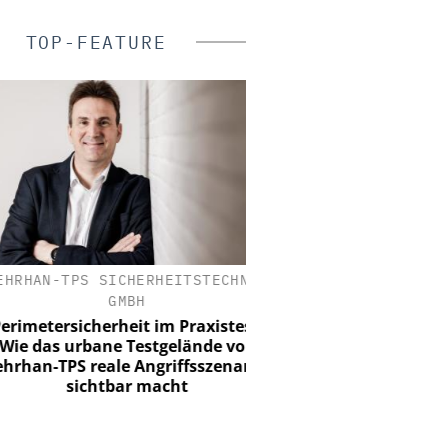
TOP-FEATURE
HAN-TPS SICHERHEITSTECHNIK
SIEMENS AG SMART INF
GMBH
Webinar: KRITIS u
metersicherheit im Praxistest:
 das urbane Testgelände von
an-TPS reale Angriffsszenarien
sichtbar macht