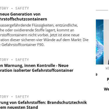
TORY
•
SAFETY
 neue Generation von
hrstoffschutzcontainern
assergefährdende Flüssigkeiten, entzündliche,
che oder oxidierende Stoffe lagert, kommt an
stoffcontainern nicht vorbei. Jetzt ist eine neue
ation dieser sicheren vier Wände auf dem Markt: Die
e Gefahrstoffcontainer F90.
TORY
•
SAFETY
n Warnung, innen Kontrolle - Neue
 SERVICE
DUPONT DE NEMOURS GMBH
WEHR
ration isolierter Gefahrstoffcontainer
 GMBH
Tyvek APX 400 Overall: Extreme
Atmungs-Aktivität ohne
10 Jahre
Peri
Kompromisse
klung ohne
Wie
g
Wehrh
TORY
•
SAFETY
rung von Gefahrstoffen: Brandschutztechnik
dem neuesten Stand