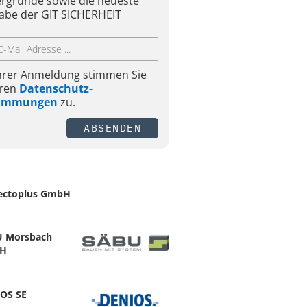
ergründe sowie die neueste
abe der GIT SICHERHEIT
Ihrer Anmeldung stimmen Sie
ren
Datenschutz-
timmungen
zu.
ABSENDEN
ectoplus GmbH
 Morsbach
H
OS SE