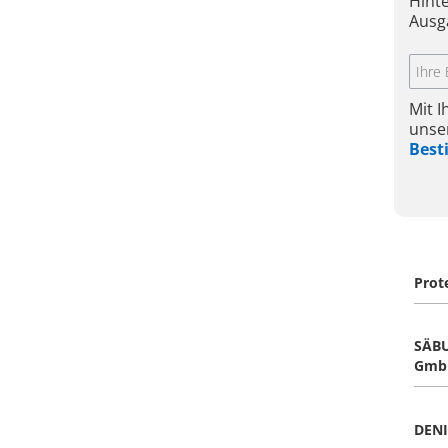
Hint
Ausg
Mit 
unse
Bes
Prot
SÄBU
Gmb
DENI