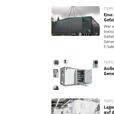
TOPS
Eine
Gefa
Wer w
toxis
Gefahr
Gener
F-Saf
TOPS
Auße
CIBORIUS SECURITY &
Gene
SOLUTIONS BERLIN
20 Jahre Ciborius – 
Innovation und Entwic
Unterbrechun
TOPS
Lage
auf 