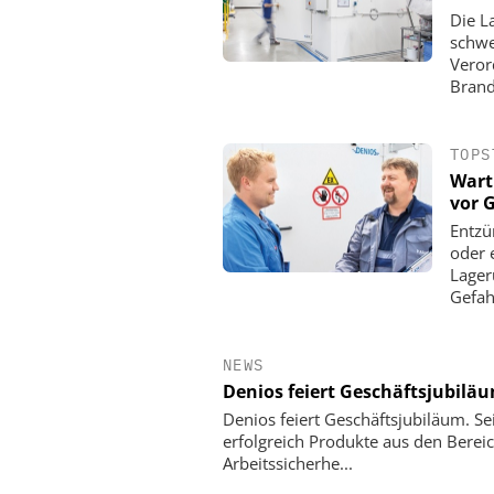
Die L
schwe
Veror
Brand
TOPS
Wart
vor 
Entzü
oder 
Lager
Gefah.
NEWS
Denios feiert Geschäftsjubilä
Denios feiert Geschäftsjubiläum. S
erfolgreich Produkte aus den Bere
Arbeitssicherhe...