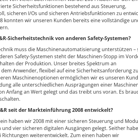
grierte Sicherheitsfunktionen bestehend aus Steuerung,
l, sicheren I/Os und sicheren Antriebsfunktionen zu entwic
8 konnten wir unseren Kunden bereits eine vollständige un
fern.
B&R-Sicherheitstechnik von anderen Safety-Systemen?
echnik muss die Maschinenautomatisierung unterstützen – s
 anderen Safety-Systemen steht der Maschinen-Stopp im Vor
halten der Produktion. Unser breites Spektrum an
s dem Anwender, flexibel auf eine Sicherheitsanforderung z
sicheren Maschinenoptionen ermöglichen wir es unseren Kund
ndung alle unterschiedlichen Ausprägungen einer Maschine
n Anfang an Wert gelegt und das treibt uns voran. Es brau
schalten.
 B&R seit der Markteinführung 2008 entwickelt?
in haben wir 2008 mit einer sicheren Steuerung und Modu
n und vier sicheren digitalen Ausgängen gelegt. Seither hab
ei Richtungen weiterentwickelt. Zum einen haben wir