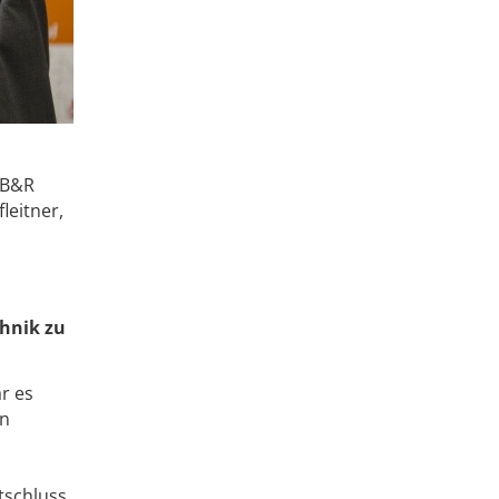
t B&R
leitner,
chnik zu
r es
en
tschluss