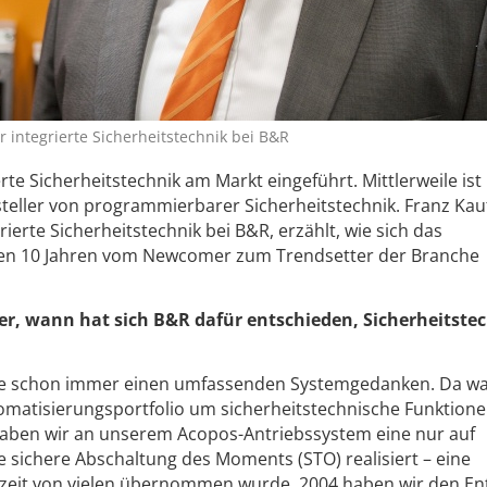
 integrierte Sicherheitstechnik bei B&R
rte Sicherheitstechnik am Markt eingeführt. Mittlerweile is
steller von programmierbarer Sicherheitstechnik. Franz Kauf
erte Sicherheitstechnik bei B&R, erzählt, wie sich das
n 10 Jahren vom Newcomer zum Trendsetter der Branche
er, wann hat sich B&R dafür entschieden, Sicherheitste
e schon immer einen umfassenden Systemgedanken. Da wa
omatisierungsportfolio um sicherheitstechnische Funktion
 haben wir an unserem Acopos-Antriebssystem eine nur auf
e sichere Abschaltung des Moments (STO) realisiert – eine
enzeit von vielen übernommen wurde. 2004 haben wir den En