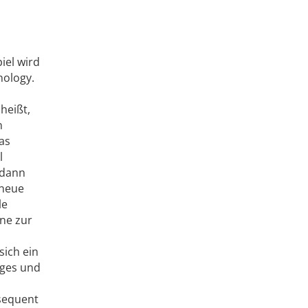
iel wird
nology.
heißt,
n
as
l
 dann
 neue
le
ne zur
sich ein
iges und
nsequent