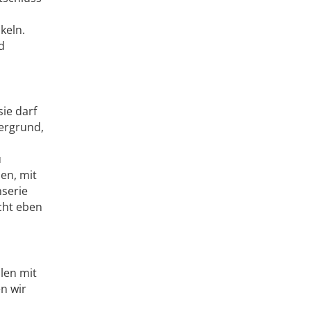
keln.
d
ie darf
dergrund,
u
en, mit
nserie
cht eben
len mit
en wir