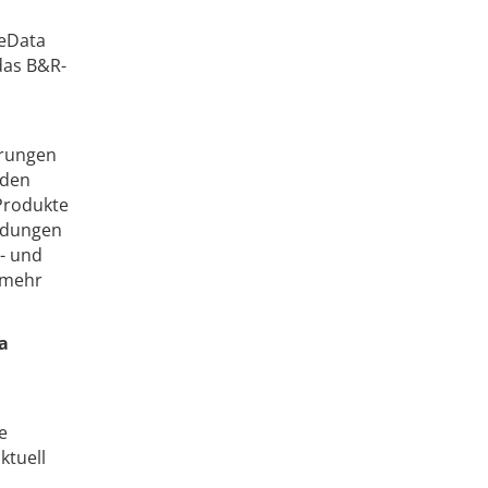
feData
das B&R-
erungen
 den
Produkte
ndungen
- und
 mehr
a
e
ktuell