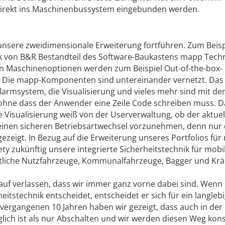
direkt ins Maschinenbussystem eingebunden werden.
nsere zweidimensionale Erweiterung fortführen. Zum Beisp
nik von B&R Bestandteil des Software-Baukastens mapp Tech
en Maschinenoptionen werden zum Beispiel Out-of-the-box-
 Die mapp-Komponenten sind untereinander vernetzt. Das 
armsystem, die Visualisierung und vieles mehr sind mit de
 ohne dass der Anwender eine Zeile Code schreiben muss. D
ie Visualisierung weiß von der Userverwaltung, ob der aktuel
, einen sicheren Betriebsartwechsel vorzunehmen, denn nur
zeigt. In Bezug auf die Erweiterung unseres Portfolios für
ety zukünftig unsere integrierte Sicherheitstechnik für mobi
tliche Nutzfahrzeuge, Kommunalfahrzeuge, Bagger und Krä
f verlassen, dass wir immer ganz vorne dabei sind. Wenn 
tstechnik entscheidet, entscheidet er sich für ein langleb
 vergangenen 10 Jahren haben wir gezeigt, dass auch in der
glich ist als nur Abschalten und wir werden diesen Weg ko