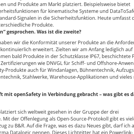
n und Produkte am Markt platziert. Beispielsweise bietet
erheitsfunktionen für kinematische Systeme und DataToSa
andard-Signalen in die Sicherheitsfunktion. Heute umfasst 
nterschiedliche Produkte.
n“ gesprochen. Was ist die zweite?
 haben wir die Konformität unserer Produkte an die Anford
ontinuierlich erweitert. Zielten wir am Anfang lediglich auf
men bald Produkte in der Schutzklasse IP67, beschichtete 
ertifizierungen wie DNVGL für Schiff- und Offshore-Anwe
ty-Produkte auch für Windanlagen, Bühnentechnik, Aufzugs
entechnik, Stahlwerke, Warehouse-Applikationen und vieles
t mit openSafety in Verbindung gebracht – was gibt es d
latziert sich weltweit gesehen in der Gruppe der drei
e. Mit der Offenlegung als Open-Source-Protokoll gibt es viel
 zu B&R. Auf die Frage, was es dazu Neues gibt, darf ich a
irma Datalogic nennen. Dieses Lichtgitter hat ein Powerlink-