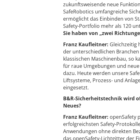
zukunftsweisende neue Funktione
SafeRobotics umfangreiche Sich
ermöglicht das Einbinden von St
Safety-Portfolio mehr als 120 u
Sie haben von „zwei Richtunge
Franz Kaufleitner:
Gleichzeitig
der unterschiedlichen Branchen k
klassischen Maschinenbau, so ka
für raue Umgebungen und neue Z
dazu. Heute werden unsere Safe
Liftsysteme, Prozess- und Anlag
eingesetzt.
B&R-Sicherheitstechnik wird of
Neues?
Franz Kaufleitner:
openSafety p
erfolgreichsten Safety-Protokoll
Anwendungen ohne direkten Bezug
das openSafety-Lichtgitter der F