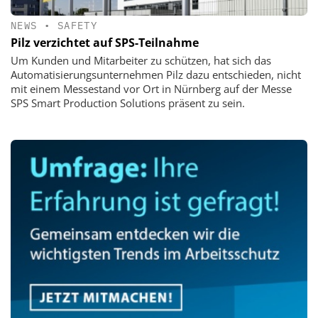
NEWS
•
SAFETY
Pilz verzichtet auf SPS-Teilnahme
Um Kunden und Mitarbeiter zu schützen, hat sich das
Automatisierungsunternehmen Pilz dazu entschieden, nicht
mit einem Messestand vor Ort in Nürnberg auf der Messe
SPS Smart Production Solutions präsent zu sein.