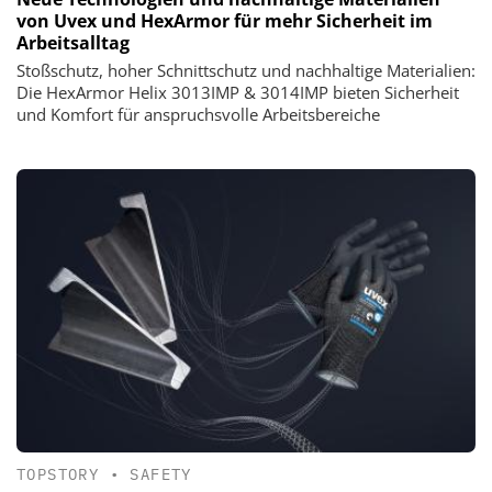
von Uvex und HexArmor für mehr Sicherheit im
Arbeitsalltag
Stoßschutz, hoher Schnittschutz und nachhaltige Materialien:
Die HexArmor Helix 3013IMP & 3014IMP bieten Sicherheit
und Komfort für anspruchsvolle Arbeitsbereiche
TOPSTORY
•
SAFETY