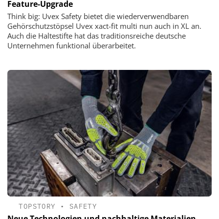
Feature-Upgrade
Think big: Uvex Safety bietet die wiederverwendbaren
Gehörschutzstöpsel Uvex xact-fit multi nun auch in XL an.
Auch die Haltestifte hat das traditionsreiche deutsche
Unternehmen funktional überarbeitet.
TOPSTORY
•
SAFETY
Neue Technologien und nachhaltige Materialien