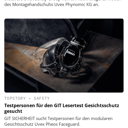
des Montagehandschuhs Uvex Phynomic XG an.
TOPSTORY
•
SAFETY
Testpersonen für den GIT Lesertest Gesichtsschutz
gesucht
GIT SICHERHEIT sucht Testpersonen für den modularen
Gesichtsschutz Uvex Pheos Faceguard.