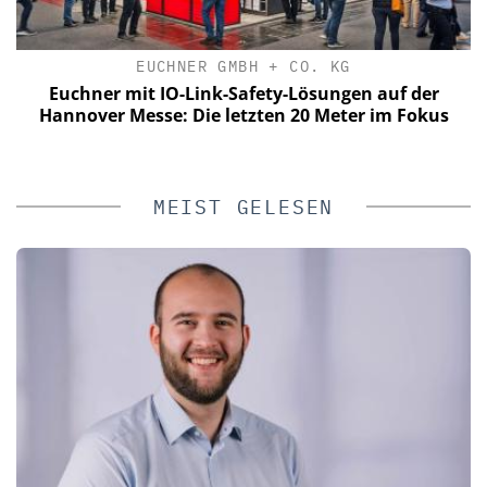
EUCHNER GMBH + CO. KG
C
le
Euchner mit IO-Link-Safety-Lösungen auf der
zu
Hannover Messe: Die letzten 20 Meter im Fokus
MEIST GELESEN