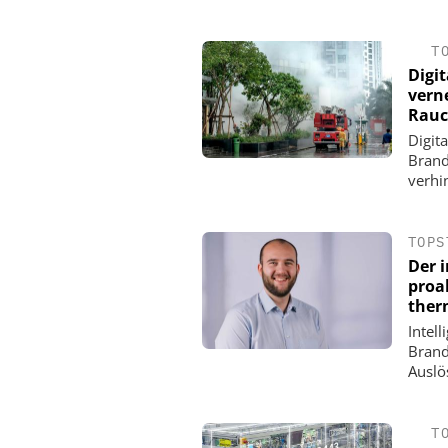
T
Digi
vern
Rauc
Digit
Brand
verhi
TOPS
Der i
proa
ther
Intell
Brand
Auslö
T