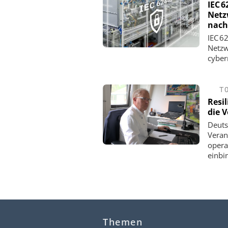
IEC 6
Netz
nach
IEC 6
Netzw
cyberr
T
Resi
die 
Deuts
Veran
opera
einbi
Themen