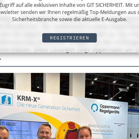
6
 Zugriff auf alle exklusiven Inhalte von GIT SICHERHEIT. Mit 
wsletter senden wir Ihnen regelmäßig Top-Meldungen aus 
fällig – meist beginnen sie unbemerkt im Verborge
Sicherheitsbranche sowie die aktuelle E-Ausgabe.
nde Brandschutz, der zunehmend zu einem festen Be
setzt die Oppermann Regelgeräte GmbH an: Das Unt
REGISTRIEREN
 Überwachung technischer Anlagen, die den vorbeug
terstützen. Diese Lösungen zeigt Oppermann am 24.
.