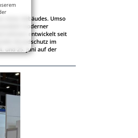
unserem
der
nen eines Gebäudes. Umso
standteil moderner
ernehmen entwickelt seit
enden Brandschutz im
 und 25. Juni auf der