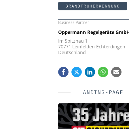
BRANDFRÜHERKENNUNG
Business Partner
Oppermann Regelgeräte Gmb
Im Spitzhau 1
70771 Leinfelden-Echterdingen
Deutschland
LANDING-PAGE