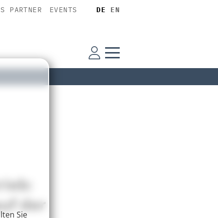
SS PARTNER
EVENTS
DE
EN
ieb:
uf der
lten Sie