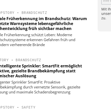
Mit I
OPSTORY
•
BRANDSCHUTZ
unse
zu.
tale Früherkennung im Brandschutz: Warum
etzte Warnsysteme lebensgefährliche
hentwicklung früh sichtbar machen
ale Früherkennung schützt Leben: Moderne
schutzsysteme erkennen Gefahren früh und
ndern verheerende Brände
TORY
•
BRANDSCHUTZ
ntelligente Sprinkler: SmartFit ermöglicht
ktive, gezielte Brandbekämpfung statt
mischer Auslösung
igenter Sprinkler SmartFit: Proaktive
bekämpfung durch vernetzte Sensorik, gezielte
sung und maximale Schadensbegrenzung
OPSTORY
•
SAFETY