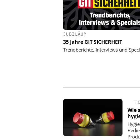
JUBILÄUM
AN-TPS SICHERHEITSTECHNIK
KLÜH SERVICE MANAGE
GMBH
35 Jahre GIT SICHERHEIT
Interview mit Klüh Se
Geschäftsführer Sven 
etersicherheit im Praxistest:
Trendberichte, Interviews und Speci
über integriert
das urbane Testgelände von
Alarmempfangsstelle 
n-TPS reale Angriffsszenarien
Notruf- und Serviceleits
sichtbar macht
T
Wie 
hygi
Hygie
Bedie
Prod