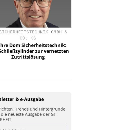
SICHERHEITSTECHNIK GMBH &
DUPONT DE NEMOUR
CO. KG
Tyvek APX 400 Overall
Atmungs-Aktivitä
ahre Dom Sicherheitstechnik:
Kompromiss
chließzylinder zur vernetzten
Zutrittslösung
letter & e-Ausgabe
ichten, Trends und Hintergründe
 die neueste Ausgabe der GIT
RHEIT