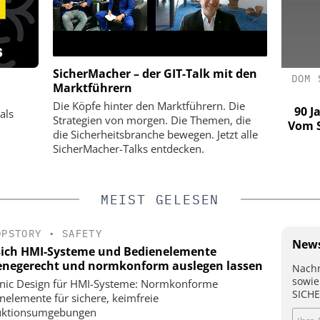
SicherMacher – der GIT-Talk mit den
MENT GMBH
SIEMENS AG SMART INFRASTRUCTURE
DOM 
Marktführern
curity-
Webinar: KRITIS und NIS2
Die Köpfe hinter den Marktführern. Die
Horstmann
90 J
als
Strategien von morgen. Die Themen, die
e
Vom S
die Sicherheitsbranche bewegen. Jetzt alle
(AES) und
SicherMacher-Talks entdecken.
telle (NSL)
MEIST GELESEN
OPSTORY
•
SAFETY
News
sich HMI-Systeme und Bedienelemente
enegerecht und normkonform auslegen lassen
Nachr
sowie
nic Design für HMI-Systeme: Normkonforme
SICHE
nelemente für sichere, keimfreie
uktionsumgebungen