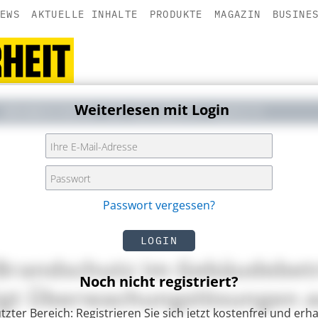
EWS
AKTUELLE INHALTE
PRODUKTE
MAGAZIN
BUSINE
Weiterlesen mit Login
BRANDSCHUTZ
IT-SECURITY
SAFETY
Passwort vergessen?
LOGIN
Brandschutz im Gebäudebetr
Noch nicht registriert?
gt Überwachungslösungen a
zter Bereich: Registrieren Sie sich jetzt kostenfrei und erha