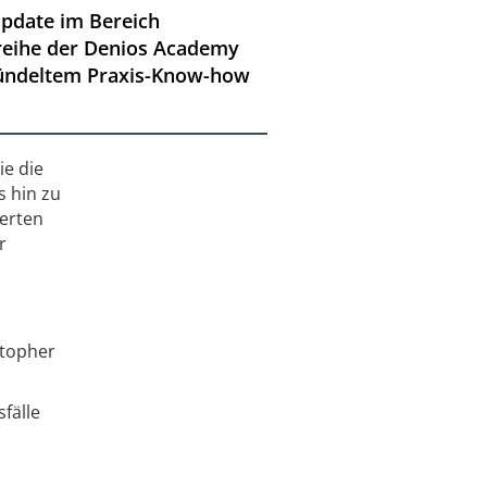
 Update im Bereich
sreihe der Denios Academy
ebündeltem Praxis-Know-how
ie die
 hin zu
erten
r
stopher
fälle