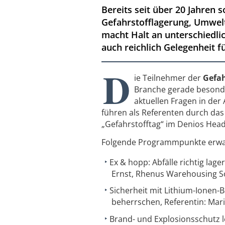
Bereits seit über 20 Jahren 
Gefahrstofflagerung, Umwelt
macht Halt an unterschiedl
auch reichlich Gelegenheit f
D
ie Teilnehmer der
Gefah
Branche gerade besonde
aktuellen Fragen in de
führen als Referenten durch da
„Gefahrstofftag“ im Denios Head
Folgende Programmpunkte erwa
Ex & hopp: Abfälle richtig la
Ernst, Rhenus Warehousing S
Sicherheit mit Lithium-Ionen-
beherrschen, Referentin: Mari
Brand- und Explosionsschutz le