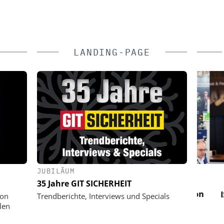
LANDING-PAGE
JUBILÄUM
ND GMBH
KOELNMESSE GMBH
35 Jahre GIT SICHERHEIT
jetzt zu tun
PMRExpo 2026 - Leitmesse für
Mai, 11 Uhr
hybride, kritische Kommunikation
ISO 
von
Trendberichte, Interviews und Specials
I
len