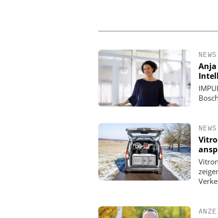
NEWS
Anja
Inte
IMPUL
Bosch
NEWS
Vitr
ansp
Vitro
zeige
Verke
ANZE