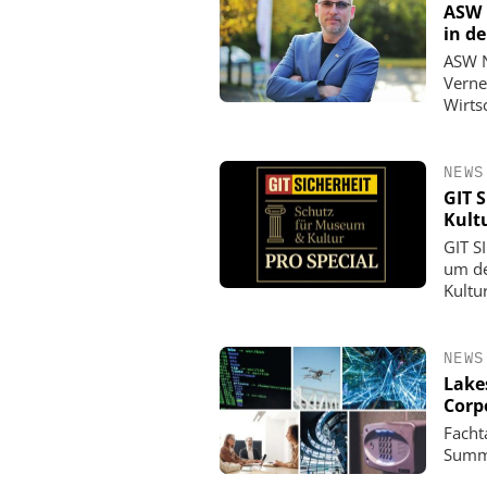
ASW 
in d
ASW N
Verne
Wirts
NEWS
GIT 
Kult
GIT S
um de
Kultu
NEWS
Lake
Corp
Facht
Summi