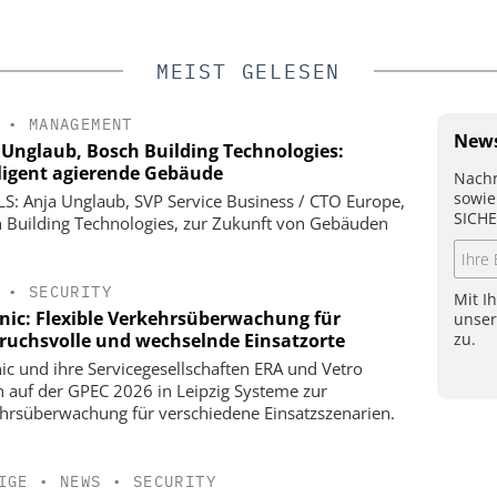
MEIST GELESEN
•
MANAGEMENT
News
 Unglaub, Bosch Building Technologies:
lligent agierende Gebäude
Nachr
sowie
S: Anja Unglaub, SVP Service Business / CTO Europe,
SICHE
 Building Technologies, zur Zukunft von Gebäuden
•
SECURITY
Mit I
onic: Flexible Verkehrsüberwachung für
unse
zu.
ruchsvolle und wechselnde Einsatzorte
nic und ihre Servicegesellschaften ERA und Vetro
n auf der GPEC 2026 in Leipzig Systeme zur
hrsüberwachung für verschiedene Einsatzszenarien.
IGE
•
NEWS
•
SECURITY