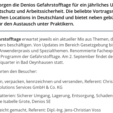
sorgen die Denios Gefahrstofftage für ein jährliches
schutz und Arbeitssicherheit. Die beliebte Vortrag
ichen Locations in Deutschland und bietet neben g
ür den Austausch unter Praktikern.
rstofftage
erwartet jeweils ein aktueller Mix aus Themen, d
rs beschäftigen. Von Updates im Bereich Gesetzgebung bis
r Anwenderpraxis und Spezialthemen. Renommierte Fachexp
s Programm der Gefahrstofftage. Am 2. September findet de
quarter in Bad Oeynhausen statt.
rten den Besucher:
gern, verpacken, kennzeichnen und versenden, Referent: Chri
olutions Services GmbH & Co. KG
Batterien: Sicherer Umgang, Lagerung, Entsorgung, Schadens
e Isabelle Grote, Denios SE
icht gemacht, Referent: Dipl.-Ing. Jens-Christian Voss