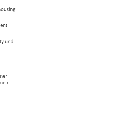
housing
ent:
ety und
iner
emen