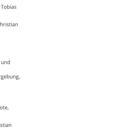
. Tobias
hristian
t und
tzgebung,
ote,
stian