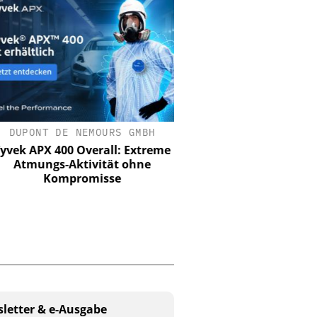
DUPONT DE NEMOURS GMBH
ASSA ABLOY SICHERHEI
GMBH
ek APX 400 Overall: Extreme
Atmungs-Aktivität ohne
Schließtechnik im Wa
Kompromisse
Merkur Spiel-Arena setz
letter & e-Ausgabe