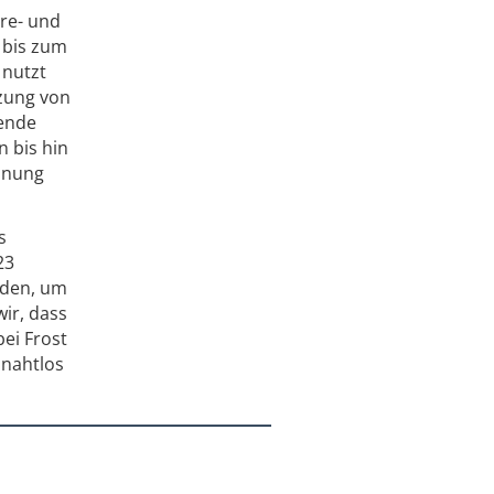
re- und
 bis zum
 nutzt
zung von
sende
 bis hin
chnung
s
23
rden, um
ir, dass
bei Frost
 nahtlos