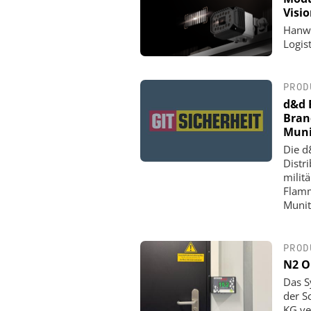
Visi
Hanwh
Logis
PROD
d&d 
Bran
Muni
Die d
Distr
milit
Flamm
Munit
PROD
N2 O
Das S
der S
KG ve