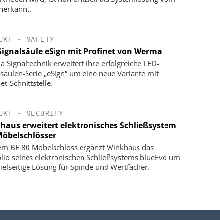
nerkannt.
UKT
•
SAFETY
Signalsäule eSign mit Profinet von Werma
 Signaltechnik erweitert ihre erfolgreiche LED-
lsäulen-Serie „eSign“ um eine neue Variante mit
et-Schnittstelle.
UKT
•
SECURITY
haus erweitert elektronisches Schließsystem
öbelschlösser
em BE 80 Möbelschloss ergänzt Winkhaus das
olio seines elektronischen Schließsystems blueEvo um
vielseitige Lösung für Spinde und Wertfächer.