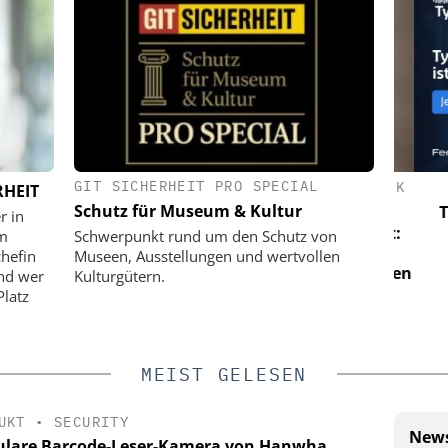
GIT SICHERHEIT PRO SPECIAL
E GMBH
WEHRHAN-TPS SICHERHEITSTECHNIK
RHEIT
ABRIK
GMBH
Schutz für Museum & Kultur
Tyv
r in
 CES macht
Perimetersicherheit im Praxistest:
um
Schwerpunkt rund um den Schutz von
eit zur
Wie das urbane Testgelände von
chefin
Museen, Ausstellungen und wertvollen
plin
Wehrhan-TPS reale Angriffsszenarien
und wer
Kulturgütern.
sichtbar macht
Platz
MEIST GELESEN
UKT
•
SECURITY
News
lare Barcode-Leser-Kamera von Hanwha