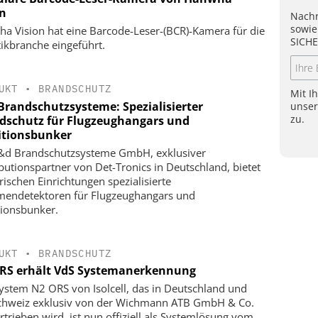
on
Nachr
sowie
a Vision hat eine Barcode-Leser-(BCR)-Kamera für die
SICHE
tikbranche eingeführt.
UKT
•
BRANDSCHUTZ
Mit I
Brandschutzsysteme: Spezialisierter
unse
zu.
dschutz für Flugzeughangars und
tionsbunker
&d Brandschutzsysteme GmbH, exklusiver
ibutionspartner von Det-Tronics in Deutschland, bietet
ärischen Einrichtungen spezialisierte
endetektoren für Flugzeughangars und
ionsbunker.
UKT
•
BRANDSCHUTZ
RS erhält VdS Systemanerkennung
ystem N2 ORS von Isolcell, das in Deutschland und
chweiz exklusiv von der Wichmann ATB GmbH & Co.
rtrieben wird, ist nun offiziell als Systemlösung vom