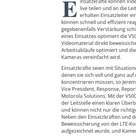
E
insatzkräfte können Vi
live teilen und an die Lei
erhalten Einsatzleiter e
können schnell und effizient re
gegebenenfalls Verstärkung sch
eines Einsatzes optimiert die V5
Videomaterial direkt beweissiche
Arbeitsabläufe optimiert und di
Kameras vereinfacht wird.
Einsatzkräfte seien mit Situation
denen sie sich voll und ganz auf
konzentrieren müssen, so Jerem
Vice President, Response, Repor
Motorola Solutions. Mit der V500
der Leitstelle einen klaren Über
und können nicht nur die richtig
Neben den Einsatzkräften und der
Beweissicherung von der LTE-Konn
aufgezeichnet wurde, und Kamer