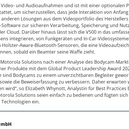
 Video- und Audioaufnahmen und ist mit einer optionalen P
attet, um sicherzustellen, dass jede Interaktion von Anfang
 anderen Lösungen aus dem Videoportfolio des Herstellers
-Software zur sicheren Verarbeitung, Speicherung und Nut
der Cloud. Darüber hinaus lässt sich die V500 in das umfas
ns integrieren, von Funkgeräten und In-Car-Videosystemen
n Holster-Aware-Bluetooth-Sensoren, die eine Videoaufzei
önnen, sobald ein Beamter seine Waffe zieht.
van Motorola Solutions nach einer Analyse des Bodycam-Markt
iner Produkte mit dem Global Product Leadership Award 20
fte sind Bodycams zu einem unverzichtbaren Begleiter gewo
z sowie die Beweiserfassung zu verbessern. Daher erwarten w
 wird“, so Elizabeth Whynott, Analystin für Best Practices 
torola Solutions seien einfach zu bedienen und fügten sich
 Technologien ein.
 GmbH