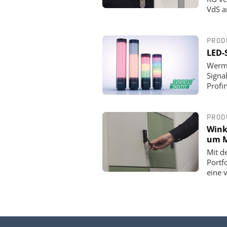
VdS a
PROD
LED-
Werma
Signa
Profin
PROD
Wink
um M
Mit d
Portf
eine 