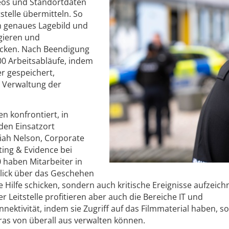
deos und Standortdaten
tstelle übermitteln. So
in genaues Lagebild und
agieren und
icken. Nach Beendigung
00 Arbeitsabläufe, indem
r gespeichert,
e Verwaltung der
en konfrontiert, in
 den Einsatzort
iah Nelson, Corporate
ting & Evidence bei
 haben Mitarbeiter in
blick über das Geschehen
e Hilfe schicken, sondern auch kritische Ereignisse aufzeich
 Leitstelle profitieren aber auch die Bereiche IT und
ektivität, indem sie Zugriff auf das Filmmaterial haben, s
as von überall aus verwalten können.