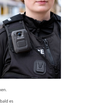
nen.
obald es