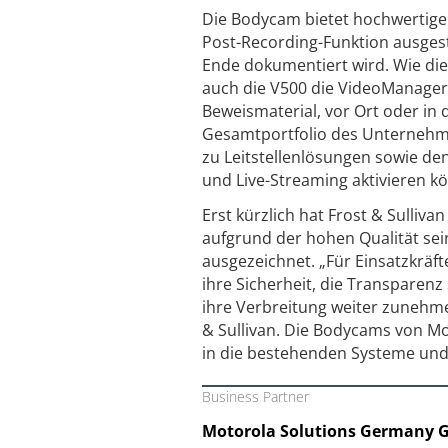
Die Bodycam bietet hochwertige
Post-Recording-Funktion ausgest
Ende dokumentiert wird. Wie die
auch die V500 die VideoManager
Beweismaterial, vor Ort oder in 
Gesamtportfolio des Unternehme
zu Leitstellenlösungen sowie de
und Live-Streaming aktivieren k
Erst kürzlich hat Frost & Sulli
aufgrund der hohen Qualität se
ausgezeichnet. „Für Einsatzkrä
ihre Sicherheit, die Transparen
ihre Verbreitung weiter zunehmen
& Sullivan. Die Bodycams von Mo
in die bestehenden Systeme und
Business Partner
Motorola Solutions Germany