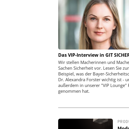
CES C.ED. SCHULT
Das VIP-Interview in GIT SICHE
ZYLINDERSCHLOSSF
Wir stellen Macherinnen und Mache
ISO 27001 zertifiziert:
Sachen Sicherheit vor. Lesen Sie z
Informationssicherh
Beispiel, was der Bayer-Sicherheits
Managementdiszi
Dr. Alexandra Forster wichtig ist - 
außerdem in unserer "VIP Lounge" 
genommen hat.
PROD
Modu