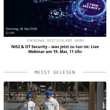
YOKOGAWA DEUTSCHLAND GMBH
NIS2 & OT Security – was jetzt zu tun ist: Live
W
Webinar am 19. Mai, 11 Uhr
V
MEIST GELESEN