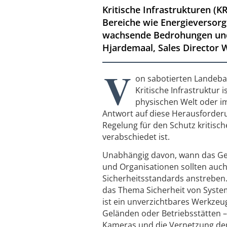
Kritische Infrastrukturen (K
Bereiche wie Energieversorg
wachsende Bedrohungen und 
Hjardemaal, Sales Director 
V
on sabotierten Landeb
Kritische Infrastruktur 
physischen Welt oder im
Antwort auf diese Herausforderu
Regelung für den Schutz kritisch
verabschiedet ist.
Unabhängig davon, wann das Ges
und Organisationen sollten auc
Sicherheitsstandards anstreben
das Thema Sicherheit von Syst
ist ein unverzichtbares Werkzeug
Geländen oder Betriebsstätten –
Kameras und die Vernetzung der 