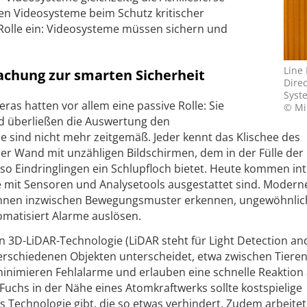
en Videosysteme beim Schutz kritischer
Rolle ein: Videosysteme müssen sichern und
Line
chung zur smarten Sicherheit
Dire
Syst
as hatten vor allem eine passive Rolle: Sie
© Mi
nd überließen die Auswertung den
e sind nicht mehr zeitgemäß. Jeder kennt das Klischee des
 Wand mit unzähligen Bildschirmen, dem in der Fülle der 
 so Eindringlingen ein Schlupfloch bietet. Heute kommen int
 mit Sensoren und Analysetools ausgestattet sind. Modern
nen inzwischen Bewegungsmuster erkennen, ungewöhnlic
omatisiert Alarme auslösen.
von 3D-LiDAR-Technologie (LiDAR steht für Light Detection an
verschiedenen Objekten unterscheidet, etwa zwischen Tiere
inimieren Fehlalarme und erlauben eine schnelle Reaktion 
Fuchs in der Nähe eines Atomkraftwerks sollte kostspielige
s Technologie gibt, die so etwas verhindert. Zudem arbeitet