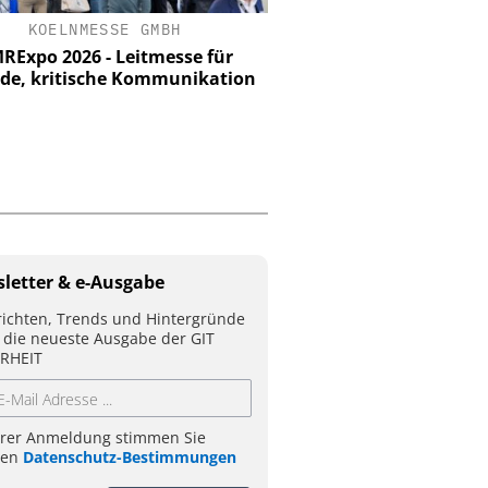
KOELNMESSE GMBH
ASSA ABLOY SICHERHEI
GMBH
RExpo 2026 - Leitmesse für
ide, kritische Kommunikation
KRITIS-Dachgesetz in Kr
zählt die Umset
letter & e-Ausgabe
ichten, Trends und Hintergründe
 die neueste Ausgabe der GIT
RHEIT
hrer Anmeldung stimmen Sie
ren
Datenschutz-Bestimmungen