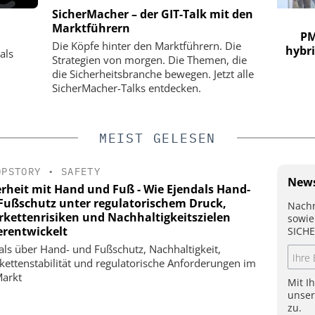
SicherMacher – der GIT-Talk mit den
S GMBH
SEMTECH /SIERRA WIRELESS S.A.
Marktführern
: Extreme
Wie europäische Unternehmen
PM
Die Köpfe hinter den Marktführern. Die
 ohne
zuverlässige mobile
hybr
als
Strategien von morgen. Die Themen, die
Videoüberwachung erreichen – ohne
die Sicherheitsbranche bewegen. Jetzt alle
das Budget zu sprengen
SicherMacher-Talks entdecken.
MEIST GELESEN
OPSTORY
•
SAFETY
News
erheit mit Hand und Fuß - Wie Ejendals Hand-
Fußschutz unter regulatorischem Druck,
Nachr
erkettenrisiken und Nachhaltigkeitszielen
sowie
erentwickelt
SICHE
als über Hand- und Fußschutz, Nachhaltigkeit,
rkettenstabilität und regulatorische Anforderungen im
arkt
Mit I
unse
zu.