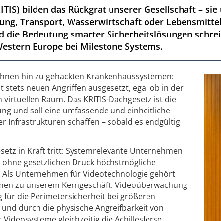
RITIS) bilden das Rückgrat unserer Gesellschaft – sie
ung, Transport, Wasserwirtschaft oder Lebens­mitte
die Bedeutung smarter Sicherheitslösungen schrei
Western Europe bei Milestone Systems.
ahnen hin zu gehackten Krankenhaussystemen:
ist stets neuen Angriffen ausgesetzt, egal ob in der
 virtuellen Raum. Das KRITIS-Dachgesetz ist die
ng und soll eine umfassende und einheitliche
er Infrastrukturen schaffen – sobald es endgültig
etz in Kraft tritt: Systemrelevante Unternehmen
h ohne gesetzlichen Druck höchstmögliche
. Als Unternehmen für Videotechnologie gehört
emen zu unserem Kerngeschäft. Videoüberwachung
 für die Perimetersicherheit bei größeren
 und durch die physische Angreifbarkeit von
Videosysteme gleichzeitig die Achillesferse