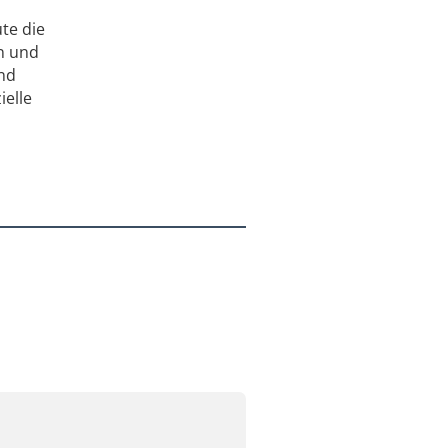
te die
n und
ind
ielle