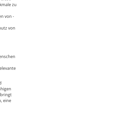
kmale zu
en von ­
hutz von
Menschen
elevante
d
ähigen
bringt
, eine