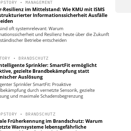
OPSTORY
•
MANAGEMENT
r-Resilienz im Mittelstand: Wie KMU mit ISMS
strukturierter Informationssicherheit Ausfälle
eiden
ind oft systemrelevant: Warum
mationssicherheit und Resilienz heute über die Zukunft
lständischer Betriebe entscheiden
TORY
•
BRANDSCHUTZ
ntelligente Sprinkler: SmartFit ermöglicht
ktive, gezielte Brandbekämpfung statt
mischer Auslösung
igenter Sprinkler SmartFit: Proaktive
bekämpfung durch vernetzte Sensorik, gezielte
sung und maximale Schadensbegrenzung
OPSTORY
•
BRANDSCHUTZ
tale Früherkennung im Brandschutz: Warum
etzte Warnsysteme lebensgefährliche