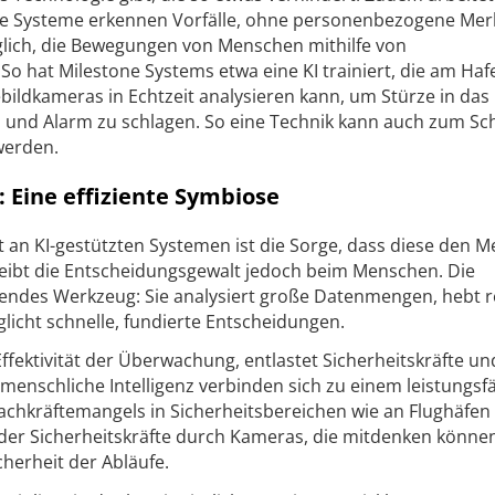
ie Systeme erkennen Vorfälle, ohne personenbezogene Mer
öglich, die Bewegungen von Menschen mithilfe von
o hat Milestone Systems etwa eine KI trainiert, die am Haf
ildkameras in Echtzeit analysieren kann, um Stürze in das
 und Alarm zu schlagen. So eine Technik kann auch zum Sc
 werden.
 Eine effiziente Symbiose
kt an KI-gestützten Systemen ist die Sorge, dass diese den 
leibt die Entscheidungsgewalt jedoch beim Menschen. Die
zendes Werkzeug: Sie analysiert große Datenmengen, hebt r
icht schnelle, fundierte Entscheidungen.
Effektivität der Überwachung, entlastet Sicherheitskräfte un
 menschliche Intelligenz verbinden sich zu einem leistungsf
achkräftemangels in Sicherheitsbereichen wie an Flughäfen 
 der Sicherheitskräfte durch Kameras, die mitdenken können
herheit der Abläufe.