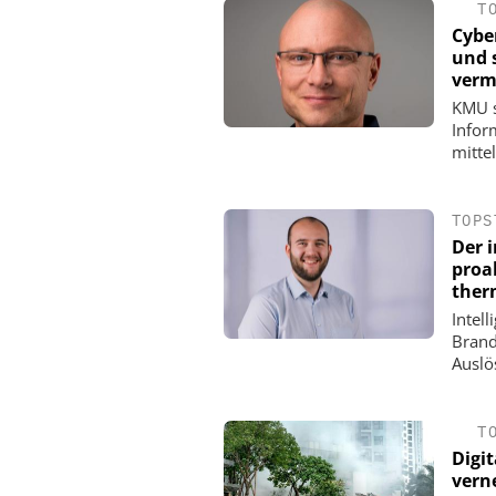
T
Cybe
und 
verm
KMU s
Infor
mitte
TOPS
Der i
proa
ther
Intell
Brand
Auslö
T
Digi
vern