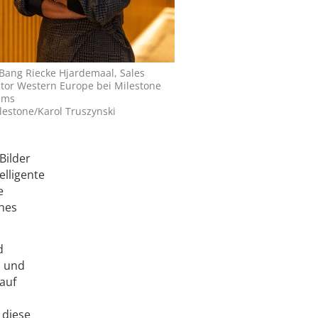
 Bang Riecke Hjardemaal, Sales
ctor Western Europe bei Milestone
ems
lestone/Karol Truszynski
Bilder
elligente
e
hes
d
n und
auf
 diese